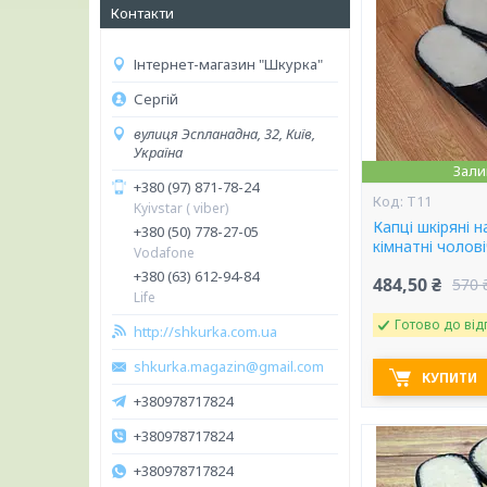
Контакти
Інтернет-магазин "Шкурка"
Сергій
вулиця Эспланадна, 32, Київ,
Україна
Зали
+380 (97) 871-78-24
Т11
Kyivstar ( viber)
Капці шкіряні н
+380 (50) 778-27-05
кімнатні чолові
Vodafone
+380 (63) 612-94-84
484,50 ₴
570 
Life
Готово до від
http://shkurka.com.ua
shkurka.magazin@gmail.com
КУПИТИ
+380978717824
+380978717824
+380978717824