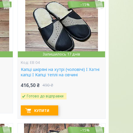
–15%
Залишилось 17 днів
ЕВ 04
Капці шкіряні на хутрі (чоловічі) I Хатні
капці I Капці теплі на овчині
416,50 ₴
490 ₴
Готово до відправки
КУПИТИ
–15%