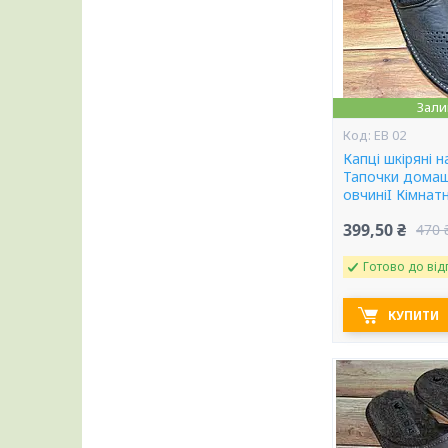
Зали
ЕВ 02
Капці шкіряні на
Тапочки домаш
овчиніI Кімнатн
399,50 ₴
470 
Готово до від
КУПИТИ