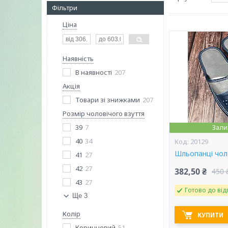
Фільтри
Ціна
Наявність
В наявності
207
Акція
Товари зі знижками
207
Розмір чоловічого взуття
39
7
Зали
40
34
20129
Шльопанці чоло
41
27
42
27
382,50 ₴
450 
43
27
Готово до від
Ще 3
Колір
КУПИТИ
Коричневий
51