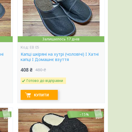
Залишилось 17 днів
ЕВ 05
ні
Капці шкіряні на хутрі (чоловічі) I Хатні
капці I Домашнє взуття
408 ₴
480 ₴
Готово до відправки
КУПИТИ
–15%