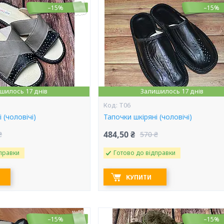
–15%
–15%
шилось 17 днів
Залишилось 17 днів
Т06
 (чоловічі)
Тапочки шкіряні (чоловічі)
484,50 ₴
₴
570 ₴
правки
Готово до відправки
КУПИТИ
–15%
–15%