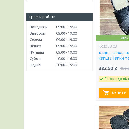
Графік роботи
Понеділок
09:00
19:00
Вівторок
09:00
19:00
Зали
Середа
09:00
19:00
Четвер
09:00
19:00
ЕВ 03
Пʼятниця
09:00
19:00
Капці шкіряні на
капці I Тапки т
Субота
10:00
16:00
Неділя
10:00
15:00
382,50 ₴
450 
Готово до від
КУПИТИ