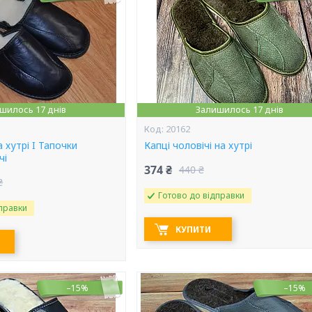
шилось 17 днів
Залишилось 17 днів
20162
а хутрі I Тапочки
Капці чоловічі на хутрі
чі
374 ₴
440 ₴
₴
Готово до відправки
правки
КУПИТИ
–15%
–15%