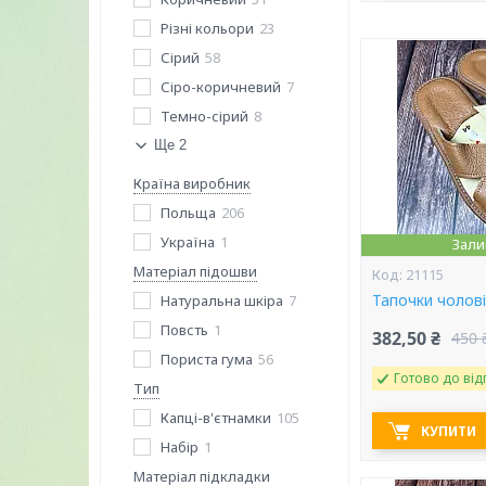
Різні кольори
23
Сірий
58
Сіро-коричневий
7
Темно-сірий
8
Ще 2
Країна виробник
Польща
206
Україна
1
Зали
Матеріал підошви
21115
Тапочки чолові
Натуральна шкіра
7
Повсть
1
382,50 ₴
450 
Пориста гума
56
Готово до від
Тип
Капці-в'єтнамки
105
КУПИТИ
Набір
1
Матеріал підкладки