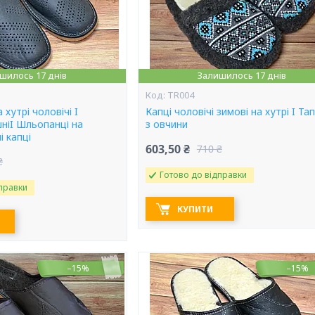
шилось 17 днів
Залишилось 17 днів
TR004
 хутрі чоловічі I
Капці чоловічі зимові на хутрі I Та
ніI Шльопанці на
з овчини
і капці
603,50 ₴
710 ₴
₴
Готово до відправки
правки
КУПИТИ
–15%
–15%