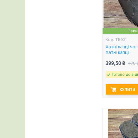
Зали
TR001
Хатні капці чол
Хатні капці
399,50 ₴
470 
Готово до від
КУПИТИ