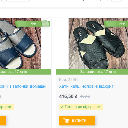
–15%
–15%
шилось 17 днів
Залишилось 17 днів
21161
вічі I Тапочки домашні
Хатні капці чоловічі відкриті
416,50 ₴
₴
490 ₴
правки
Готово до відправки
КУПИТИ