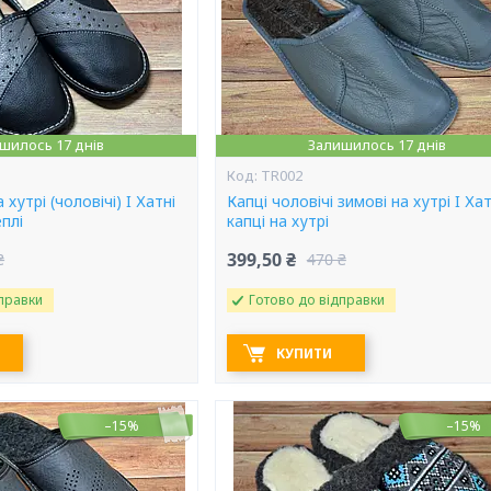
шилось 17 днів
Залишилось 17 днів
TR002
 хутрі (чоловічі) I Хатні
Капці чоловічі зимові на хутрі I Хат
еплі
капці на хутрі
399,50 ₴
₴
470 ₴
правки
Готово до відправки
КУПИТИ
–15%
–15%