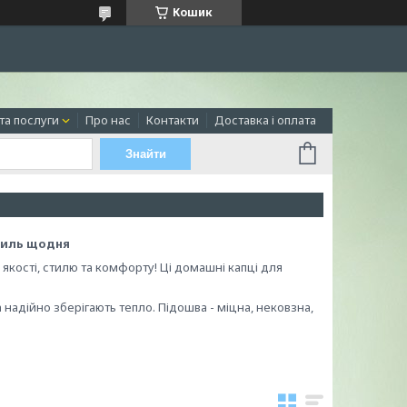
Кошик
та послуги
Про нас
Контакти
Доставка і оплата
Знайти
стиль щодня
 якості, стилю та комфорту! Ці домашні капці для
 надійно зберігають тепло. Підошва - міцна, нековзна,