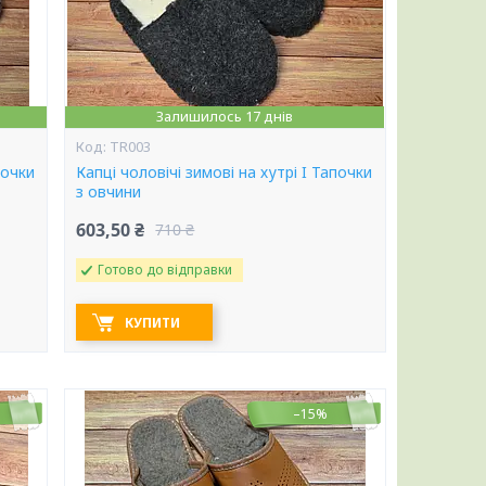
Залишилось 17 днів
TR003
почки
Капці чоловічі зимові на хутрі I Тапочки
з овчини
603,50 ₴
710 ₴
Готово до відправки
КУПИТИ
–15%