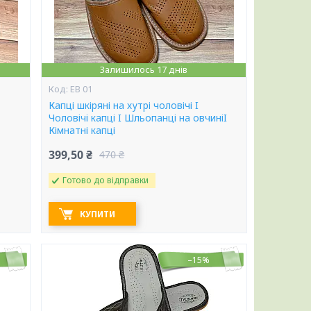
Залишилось 17 днів
ЕВ 01
Капці шкіряні на хутрі чоловічі I
Чоловічі капці I Шльопанці на овчиніI
Кімнатні капці
399,50 ₴
470 ₴
Готово до відправки
КУПИТИ
–15%