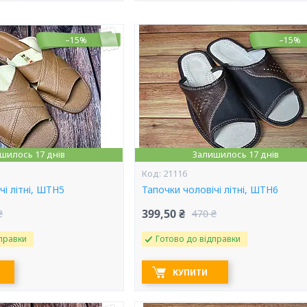
–15%
–15%
шилось 17 днів
Залишилось 17 днів
21116
чі літні, ШТН5
Тапочки чоловічі літні, ШТН6
399,50 ₴
₴
470 ₴
правки
Готово до відправки
КУПИТИ