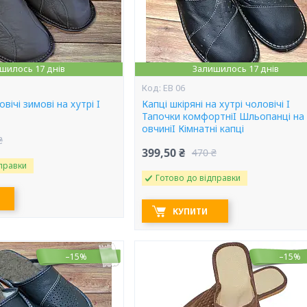
шилось 17 днів
Залишилось 17 днів
ЕВ 06
овічі зимові на хутрі I
Капці шкіряні на хутрі чоловічі I
Тапочки комфортніI Шльопанці на
овчиніI Кімнатні капці
₴
399,50 ₴
470 ₴
правки
Готово до відправки
КУПИТИ
–15%
–15%