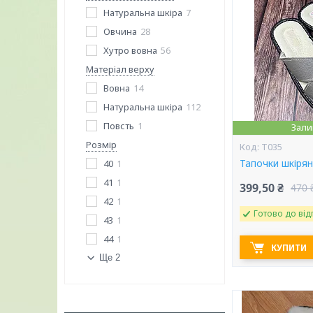
Натуральна шкіра
7
Овчина
28
Хутро вовна
56
Матеріал верху
Вовна
14
Натуральна шкіра
112
Повсть
1
Зали
Розмір
Т035
Тапочки шкіряні
40
1
41
1
399,50 ₴
470 
42
1
Готово до від
43
1
44
1
КУПИТИ
Ще 2