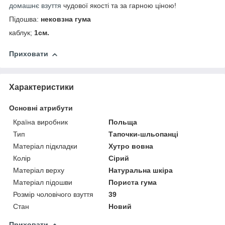
домашнє взуття
чудової якості та за гарною ціною!
Підошва:
нековзна гума
каблук;
1см.
Приховати
Характеристики
Основні атрибути
Країна виробник
Польща
Тип
Тапочки-шльопанці
Матеріал підкладки
Хутро вовна
Колір
Сірий
Матеріал верху
Натуральна шкіра
Матеріал підошви
Пориста гума
Розмір чоловічого взуття
39
Стан
Новий
Приховати