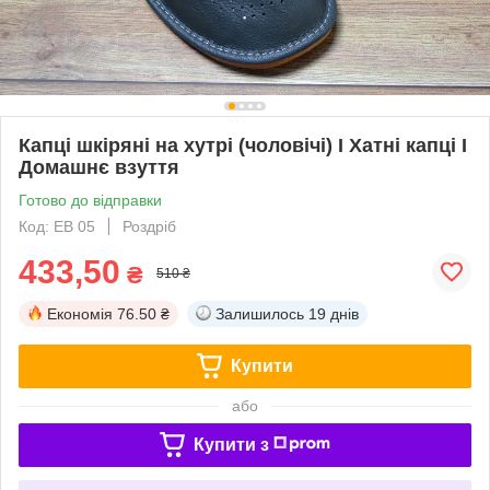
Капці шкіряні на хутрі (чоловічі) I Хатні капці I
Домашнє взуття
Готово до відправки
Код: ЕВ 05
Роздріб
433,50
₴
510 ₴
Економія
76.50 ₴
Залишилось
19 днів
Купити
або
Купити з