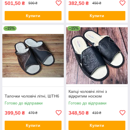
501,50
382,50
₴
₴
590 ₴
450 ₴
Купити
Купити
–15%
–15%
Капці чоловічі літні з
Тапочки чоловічі літні, ШТН6
відкритим носком
Готово до відправки
Готово до відправки
399,50
348,50
₴
₴
470 ₴
410 ₴
Купити
Купити