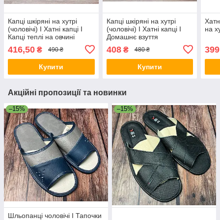
Капці шкіряні на хутрі
Капці шкіряні на хутрі
Хатн
(чоловічі) I Хатні капці I
(чоловічі) I Хатні капці I
на ху
Капці теплі на овчині
Домашнє взуття
416,50
408
399
₴
₴
490 ₴
480 ₴
Купити
Купити
Акційні пропозиції та новинки
–15%
–15%
Шльопанці чоловічі I Тапочки