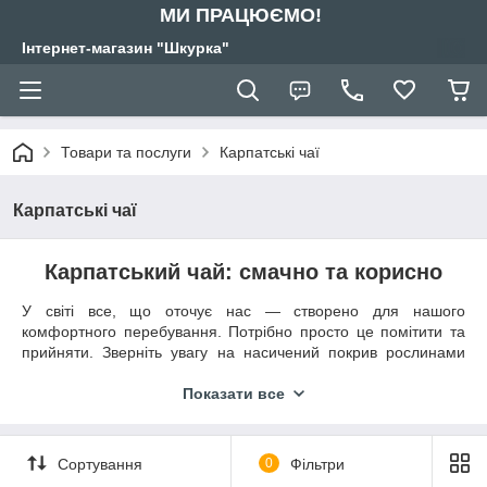
МИ ПРАЦЮЄМО!
Інтернет-магазин "Шкурка"
Товари та послуги
Карпатські чаї
Карпатські чаї
Карпатський чай:
смачно та корисно
У світі все, що оточує нас — створено для нашого
комфортного перебування. Потрібно просто це помітити та
прийняти. Зверніть увагу на насичений покрив рослинами
довкола. Кожна гілочка має у своєму складі вітаміни та
корисні речовини, які дарують здоров'я, силу, енергію при
Показати все
правильному застосуванні. Тому ми збираємо різні трави,
рослини, засушуємо для чайних заварок.
Сортування
0
Фільтри