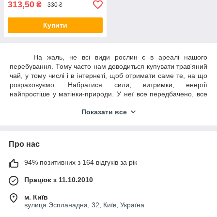
313,50
₴
330 ₴
Купити
На жаль, не всі види рослин є в ареалі нашого
перебування. Тому часто нам доводиться купувати трав'яний
чай, у тому числі і в інтернеті, щоб отримати саме те, на що
розраховуємо. Набратися сили, витримки, енергії
найпростіше у матінки-природи. У неї все передбачено, все
продумано. Просто ми, у сучасному світі, більш упереджені,
Показати все
піддаватися винищуванню наслідків, коли вже захворів. Але
варто подумати про те, що вживаючи в потрібній кількості, у
потрібний час потрібні збори трав, ми здатні насичувати
організм корисними речовинами, зміцнюючи імунітет, тим
Про нас
самим запобігаючи безлічі хвороб і неприємних станів.
94% позитивних з 164 відгуків за рік
У зборах карпатського чаю скомбіновані саме ті рослини і в
тому кількості, щоб Ви, вживаючи це цілюще диво, змогли
Працює з 11.10.2010
цілком насолодитися смаком, ароматом, а головне отримати
невимовну користь у зміцненні імунітету. Але варто
м. Київ
пам'ятати, що трави досить концентрована річ. А маючи
вулиця Эспланадна, 32, Київ, Україна
уявлення про те, що кожна людина — індивідуальна, варто