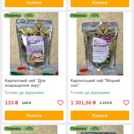
Купити
Купити
Новинка
–5%
Новинка
–5%
Карпатский чай "Для
Карпатський чай "Міцний
покращення зору"
сон"
Готово до відправки
Готово до відправки
133
1 301,50
₴
₴
140 ₴
1 370 ₴
Купити
Купити
Новинка
–5%
Новинка
–5%