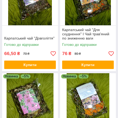
Карпатський чай "Для
схуднення" I Чай трав'яний
Карпатський чай "Довголіття"
по зниженню ваги
Готово до відправки
Готово до відправки
66,50
76
₴
₴
70 ₴
80 ₴
Купити
Купити
Новинка
–5%
Новинка
–5%