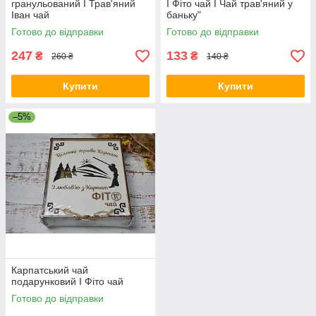
гранульований I Трав'яний
I Фіто чай I Чай трав'яний у
Іван чай
баньку"
Готово до відправки
Готово до відправки
247
133
₴
₴
260 ₴
140 ₴
Купити
Купити
–5%
Карпатський чай
подарунковий I Фіто чай
Готово до відправки