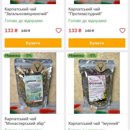
Карпатський чай
Карпатський чай
"Загальнозміцнюючий"
"Протизастудний"
Готово до відправки
Готово до відправки
133
133
₴
₴
140 ₴
140 ₴
Купити
Купити
Новинка
–5%
Новинка
–5%
Карпатський чай
"Монастирський збір"
Карпатський чай "Імунний"