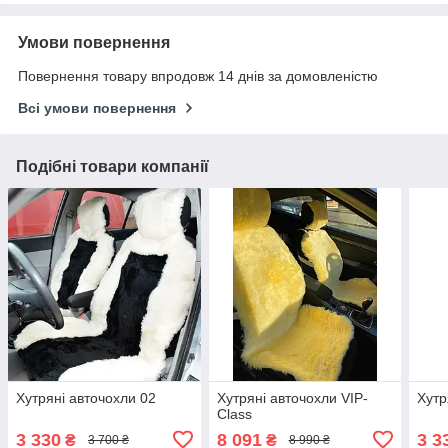
Умови повернення
Повернення товару впродовж 14 днів за домовленістю
Всі умови повернення
Подібні товари компанії
Хутряні авточохли 02
Хутряні авточохли VIP-
Хутр
Class
3 330
8 091
3 3
₴
₴
3 700 ₴
8 990 ₴