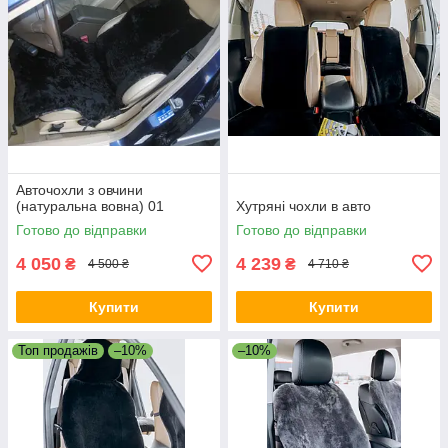
Авточохли з овчини
(натуральна вовна) 01
Хутряні чохли в авто
Готово до відправки
Готово до відправки
4 050
4 239
₴
₴
4 500 ₴
4 710 ₴
Купити
Купити
Топ продажів
–10%
–10%