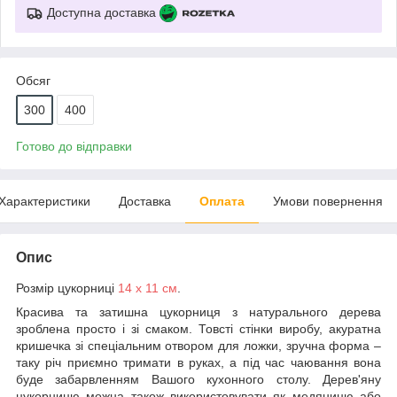
Доступна доставка
Обсяг
300
400
Готово до відправки
Характеристики
Доставка
Оплата
Умови повернення
Опис
Розмір цукорниці
14 х 11 см
.
Красива та затишна цукорниця з натурального дерева
зроблена просто і зі смаком. Товсті стінки виробу, акуратна
кришечка зі спеціальним отвором для ложки, зручна форма –
таку річ приємно тримати в руках, а під час чаювання вона
буде забарвленням Вашого кухонного столу. Дерев'яну
цукорницю можна також використовувати як медяницю або