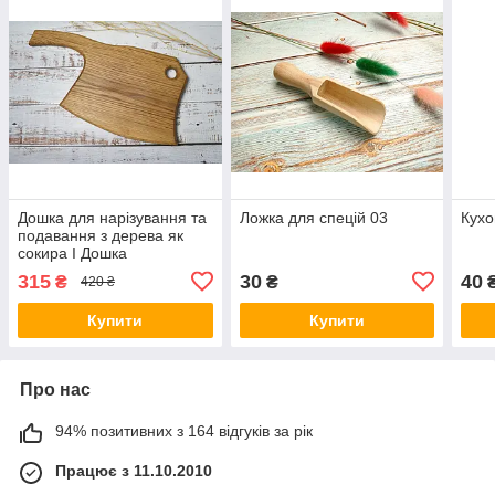
Дошка для нарізування та
Ложка для спецій 03
Кухо
подавання з дерева як
сокира I Дошка
оригінальної форми для
315
30
40
₴
₴
420 ₴
нарізування кухонна 03
Купити
Купити
Про нас
94% позитивних з 164 відгуків за рік
Працює з 11.10.2010