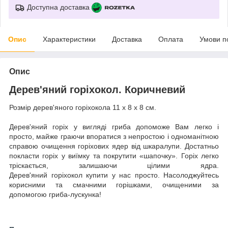
Доступна доставка
Опис
Характеристики
Доставка
Оплата
Умови п
Опис
Дерев'яний горіхокол. Коричневий
Розмір дерев'яного горіхокола 11 х 8 х 8 см.
Дерев'яний горіх у вигляді гриба допоможе Вам легко і
просто, майже граючи впоратися з непростою і одноманітною
справою очищення горіхових ядер від шкаралупи. Достатньо
покласти горіх у виїмку та покрутити «шапочку». Горіх легко
тріскається, залишаючи цілими ядра.
Дерев'яний горіхокол купити у нас просто. Насолоджуйтесь
корисними та смачними горішками, очищеними за
допомогою гриба-лускунка!