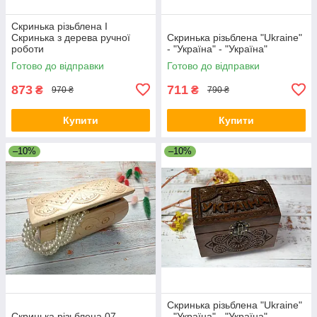
Скринька різьблена I
Скринька з дерева ручної
Скринька різьблена "Ukraine"
роботи
- "Україна" - "Україна"
Готово до відправки
Готово до відправки
873
711
₴
₴
970 ₴
790 ₴
Купити
Купити
–10%
–10%
Скринька різьблена "Ukraine"
Скринька різьблена 07
- "Україна" - "Україна"