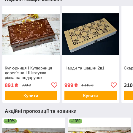
Купюрниця I Купюрниця
Нарди та шашки 2в1
Скар
дерев'яна I Шкатулка
різна на подарунок
891
999
310
₴
₴
990 ₴
1 110 ₴
Купити
Купити
Акційні пропозиції та новинки
–10%
–10%