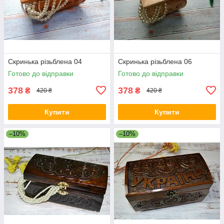
Скринька різьблена 04
Скринька різьблена 06
Готово до відправки
Готово до відправки
378
378
₴
₴
420 ₴
420 ₴
Купити
Купити
–10%
–10%