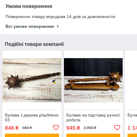
Умови повернення
Повернення товару впродовж 14 днів за домовленістю
Всі умови повернення
Подібні товари компанії
Булава з дерева різьблена
Булава на підставці ручної
Була
03
роботи
846
945
1 1
₴
₴
940 ₴
1 050 ₴