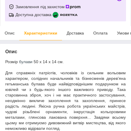
Замовлення під захистом
Доступна доставка
Опис
Характеристики
Доставка
Оплата
Умови 
Опис
Розмір
булави
50 х 14 х 14 см.
Для справжніх патріотів, чоловіків із сильним вольовим
характером, солідних начальників та бізнесменів дерев'яна
гетьманська булава буде найвідповіднішим подарунком на
ювілей чи з будь-якого іншого важливого приводу. Така
старовинна зброя, хоч і не має практичного застосування,
неодмінно викличе захоплення та захоплення, принесе
радість людині. Якісна ручна робота українських майстрів,
чудові різьблені орнаменти, інкрустація кольоровими
металами, глянсова лакована поверхня... Завдяки всьому
цьому ми отримуємо дивовижний витвір мистецтва, від якого
неможливо відірвати погляд.