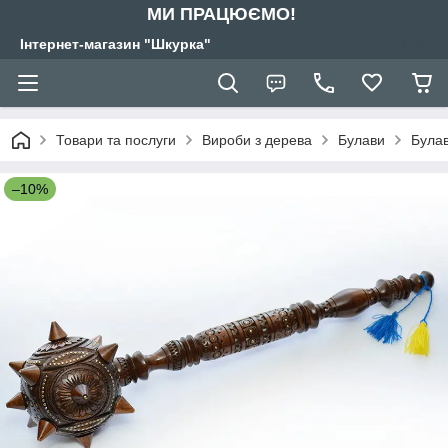
МИ ПРАЦЮЄМО!
Інтернет-магазин "Шкурка"
Товари та послуги
Вироби з дерева
Булави
Була
–10%