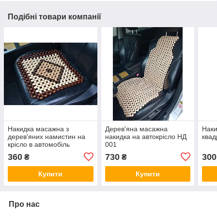
Подібні товари компанії
Накидка масажна з
Дерев'яна масажна
Наки
дерев'яних намистин на
накидка на автокрісло НД
квад
крісло в автомобіль
001
360
730
300
₴
₴
Купити
Купити
Про нас