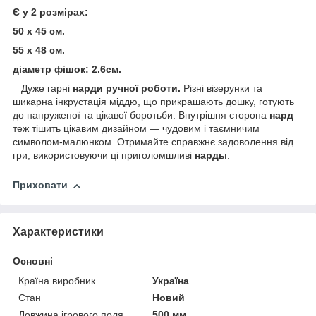
Є у 2 розмірах:
50 х 45 см.
55 х 48 см.
діаметр фішок: 2.6см.
Дуже гарні
нарди ручної роботи.
Різні візерунки та
шикарна інкрустація міддю, що прикрашають дошку, готують
до напруженої та цікавої боротьби. Внутрішня сторона
нард
теж тішить цікавим дизайном — чудовим і таємничим
символом-малюнком. Отримайте справжнє задоволення від
гри, використовуючи ці приголомшливі
нарды
.
Приховати
Характеристики
Основні
Країна виробник
Україна
Стан
Новий
Довжина ігрового поля
500 мм