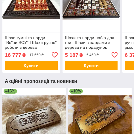
Шахи гумні та нарди
Шахи та нарди набір для
Шахи
"Воїни ВСУ" I Шахи ручної
гри I Шахи з нардами з
ручн
роботи з дерева
дерева на подарунок
різа
16 777
5 187
6 3
₴
₴
17 660 ₴
5 460 ₴
Купити
Купити
Акційні пропозиції та новинки
–15%
–10%