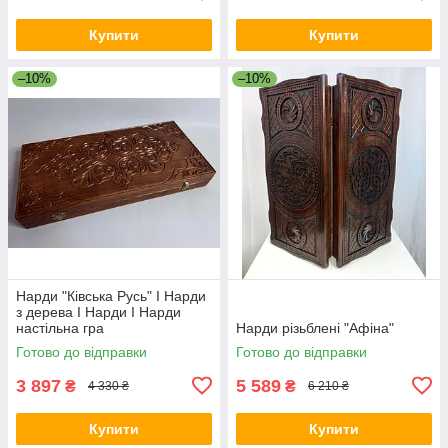
Купити
Купити
–10%
–10%
Нарди "Ківська Русь" I Нарди
з дерева I Нарди I Нарди
настільна гра
Нарди різьблені "Афіна"
Готово до відправки
Готово до відправки
3 897
5 589
₴
₴
4 330 ₴
6 210 ₴
Купити
Купити