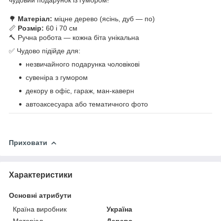
⠀
🌳
Матеріал:
міцне дерево (ясінь, дуб — по)
📏
Розмір:
60 і 70 см
🔨 Ручна робота — кожна біта унікальна
✅ Чудово підійде для:
незвичайного подарунка чоловікові
сувеніра з гумором
декору в офіс, гараж, ман-каверн
автоаксесуара або тематичного фото
Приховати
Характеристики
Основні атрибути
Країна виробник
Україна
Матеріал
Дерево