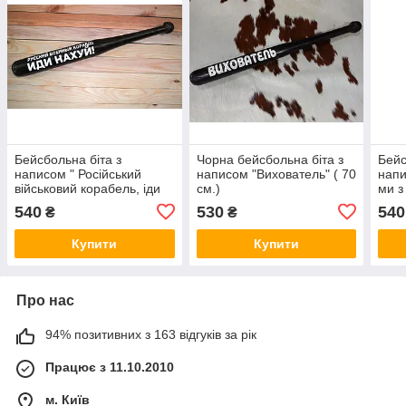
Бейсбольна біта з
Чорна бейсбольна біта з
Бейс
написом " Російський
написом "Вихователь" ( 70
напи
військовий корабель, іди
см.)
ми з
нахуй" (70 см.)
540
530
540
₴
₴
Купити
Купити
Про нас
94% позитивних з 163 відгуків за рік
Працює з 11.10.2010
м. Київ