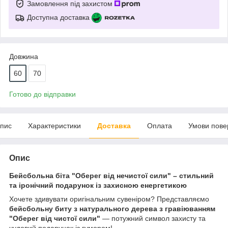
Замовлення під захистом
Доступна доставка
Довжина
60
70
Готово до відправки
пис
Характеристики
Доставка
Оплата
Умови пове
Опис
Бейсбольна біта "Оберег від нечистої сили" – стильний
та іронічний подарунок із захисною енергетикою
Хочете здивувати оригінальним сувеніром? Представляємо
бейсбольну биту з натурального дерева з гравіюванням
"Оберег від чистої сили"
— потужний символ захисту та
чудовий подарунок із гумором!