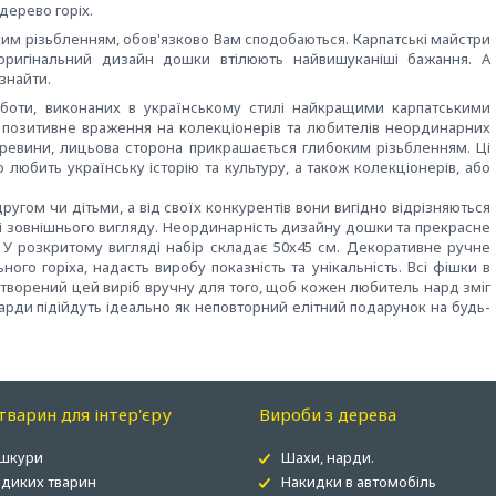
 дерево горіх.
ким різьбленням, обов'язково Вам сподобаються. Карпатські майстри
оригінальний дизайн дошки втілюють найвишуканіші бажання. А
знайти.
оботи, виконаних в українському стилі найкращими карпатськими
ти позитивне враження на колекціонерів та любителів неординарних
деревини, лицьова сторона прикрашається глибоким різьбленням. Ці
любить українську історію та культуру, а також колекціонерів, або
угом чи дітьми, а від своїх конкурентів вони вигідно відрізняються
ті зовнішнього вигляду. Неординарність дизайну дошки та прекрасне
 У розкритому вигляді набір складає 50х45 см. Декоративне ручне
го горіха, надасть виробу показність та унікальність. Всі фішки в
створений цей виріб вручну для того, щоб кожен любитель нард зміг
нарди підійдуть ідеально як неповторний елітний подарунок на будь-
варин для інтер'єру
Вироби з дерева
 шкури
Шахи, нарди.
 диких тварин
Накидки в автомобіль