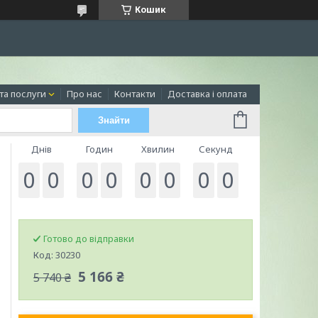
Кошик
та послуги
Про нас
Контакти
Доставка і оплата
Знайти
Днів
Годин
Хвилин
Секунд
0
0
0
0
0
0
0
0
Готово до відправки
Код:
30230
5 166 ₴
5 740 ₴