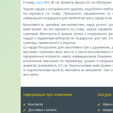
Розмір
нард
50 х 45 см. Діаметр фішок 2,5 см. Матеріал:
Чудові нарди з натурального дерева, оздоблені глибо
постаралися на славу. Прекрасне оформлення та 
найкращого подарунка для любителів гри у нарди й не 
Креативність дизайну високоякісних нард ручної р
майстрами, які постаралися на славу, здатні справи
сувенірів. Виконується дошка ігрова з натуральної 
нарди є відмінним вибором як подарунок для тих, хто 
сувеніру, привезеного з України.
Ці нарди бездоганні для захопливої гри з дружиною, др
високим ступенем своєї якості, а також ексклюзивнос
оформлення втілюють навіть найвишуканіші бажання.
різьблення, виконане по периметру дошки з натурально
діаметрі дорівнюють 2,5 см. Українськими майстрами 
із задоволенням грати й, звичайно ж, вигравати. Такі 
яке свято.
Інформація про компанію
Шкури т
Контакти
Овечі
Доставка і оплата
Шкіри