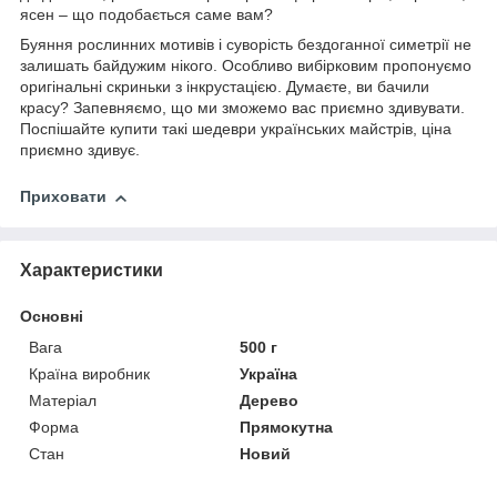
ясен – що подобається саме вам?
Буяння рослинних мотивів і суворість бездоганної симетрії не
залишать байдужим нікого. Особливо вибірковим пропонуємо
оригінальні скриньки з інкрустацією. Думаєте, ви бачили
красу? Запевняємо, що ми зможемо вас приємно здивувати.
Поспішайте купити такі шедеври українських майстрів, ціна
приємно здивує.
Приховати
Характеристики
Основні
Вага
500 г
Країна виробник
Україна
Матеріал
Дерево
Форма
Прямокутна
Стан
Новий