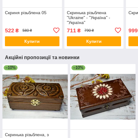
Скриня різьблена 05
Скринька різьблена
Скри
"Ukraine" - "Україна" -
"Україна"
522
711
999
₴
₴
580 ₴
790 ₴
Купити
Купити
Акційні пропозиції та новинки
–10%
–10%
Скринька різьблена, з