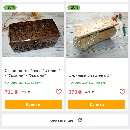
–10%
–10%
Скринька різьблена "Ukraine"
- "Україна" - "Україна"
Скринька різьблена 07
Готово до відправки
Готово до відправки
711
378
₴
₴
790 ₴
420 ₴
Купити
Купити
Показати ще