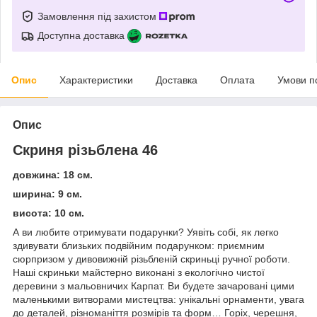
Замовлення під захистом
Доступна доставка
Опис
Характеристики
Доставка
Оплата
Умови п
Опис
Скриня різьблена 46
довжина: 18 см.
ширина: 9 см.
висота: 10 см.
А ви любите отримувати подарунки? Уявіть собі, як легко
здивувати близьких подвійним подарунком: приємним
сюрпризом у дивовижній різьбленій скриньці ручної роботи.
Наші скриньки майстерно виконані з екологічно чистої
деревини з мальовничих Карпат. Ви будете зачаровані цими
маленькими витворами мистецтва: унікальні орнаменти, увага
до деталей, різноманіття розмірів та форм… Горіх, черешня,