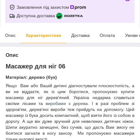
Замовлення під захистом
Доступна доставка
Опис
Характеристики
Доставка
Оплата
Умови 
Опис
Масажер для ніг 06
Матеріал: дерево (бук)
Якщо Вам або Вашій дитині діагностували плоскостопість, а
ви не віддаєте, як із цим боротися, пропонуємо купити
масажер для ніг дерев'яний. Україна недарма славиться
своїми лісами та
виробами з дерева
. І в разі проблем зі
здоров'ям, дерев'яні вироби теж прийдуть на допомогу. Цей
масажер із бука досить компактний, щоб взяти його із собою в
дорогу. А ще він дуже зручний для невеликих дитячих ніжок.
Шипи акуратно зачищені, без сучків, що дасть Вам змогу не
боятися загнати в ногу занозу. Ми пропонуємо масажери
тільки чудової якості.