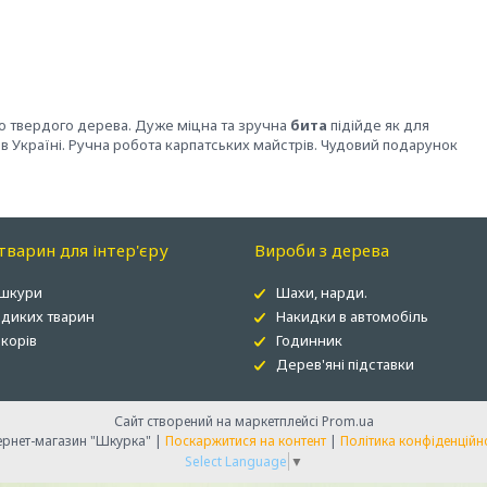
о твердого дерева. Дуже міцна та зручна
бита
підійде як для
в Україні. Ручна робота карпатських майстрів. Чудовий подарунок
варин для інтер'єру
Вироби з дерева
 шкури
Шахи, нарди.
 диких тварин
Накидки в автомобіль
корів
Годинник
Дерев'яні підставки
Сайт створений на маркетплейсі
Prom.ua
Інтернет-магазин "Шкурка" |
Поскаржитися на контент
|
Політика конфіденційн
Select Language
▼