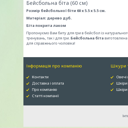
Бейсбольна біта (60 см)
Розмір бейсбольної біти 60 х 5.5 х 5.5 см.
Матеріал: дерево дуб.
Біта покрита лаком
Пропонуємо Вам биту для гри в бейсбол із натуральног
тренувань, так і для гри.
Бейсбольна біта
виготовлена 
для справжнього чоловіка!
Інформація про компанію
Шкури т
Контакти
Овечі
Доставка і оплата
Шкіри
Про компанію
Шкіри 
Статті компанії