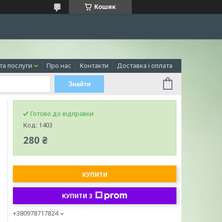
Кошик
та послуги
Про нас
Контакти
Доставка і оплата
Знайти
Готово до відправки
Код:
1403
280 ₴
КУПИТИ
КУПИТИ З
+380978717824