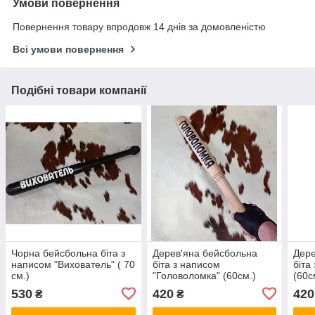
Умови повернення
Повернення товару впродовж 14 днів за домовленістю
Всі умови повернення
Подібні товари компанії
Чорна бейсбольна біта з
Дерев'яна бейсбольна
Дере
написом "Вихователь" ( 70
біта з написом
біта
см.)
"Головоломка" (60см.)
(60с
530
420
420
₴
₴