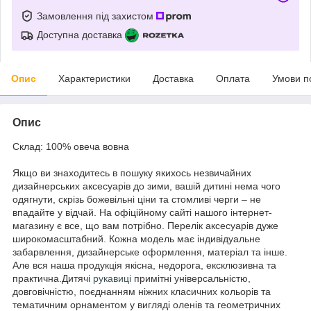
Замовлення під захистом
Доступна доставка
Опис
Характеристики
Доставка
Оплата
Умови п
Опис
Склад: 100% овеча вовна
Якщо ви знаходитесь в пошуку якихось незвичайних
дизайнерських аксесуарів до зими, вашій дитині нема чого
одягнути, скрізь божевільні ціни та стомливі черги – не
впадайте у відчай. На офіційному сайті нашого інтернет-
магазину є все, що вам потрібно. Перелік аксесуарів дуже
широкомасштабний. Кожна модель має індивідуальне
забарвлення, дизайнерське оформлення, матеріал та інше.
Але вся наша продукція якісна, недорога, ексклюзивна та
практична.Дитячі
рукавиці
примітні універсальністю,
довговічністю, поєднанням ніжних класичних кольорів та
тематичним орнаментом у вигляді оленів та геометричних