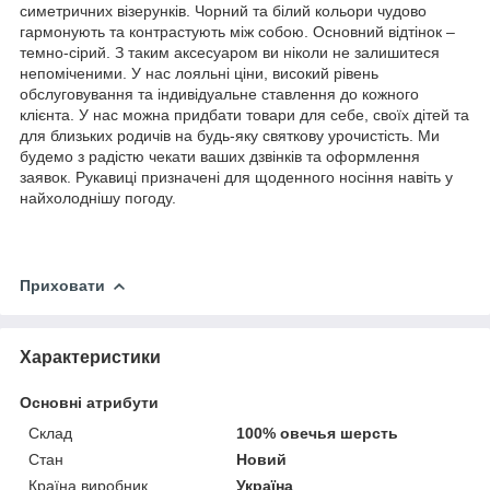
симетричних візерунків. Чорний та білий кольори чудово
гармонують та контрастують між собою. Основний відтінок –
темно-сірий. З таким аксесуаром ви ніколи не залишитеся
непоміченими. У нас лояльні ціни, високий рівень
обслуговування та індивідуальне ставлення до кожного
клієнта. У нас можна придбати товари для себе, своїх дітей та
для близьких родичів на будь-яку святкову урочистість. Ми
будемо з радістю чекати ваших дзвінків та оформлення
заявок. Рукавиці призначені для щоденного носіння навіть у
найхолоднішу погоду.
Приховати
Характеристики
Основні атрибути
Склад
100% овечья шерсть
Стан
Новий
Країна виробник
Україна