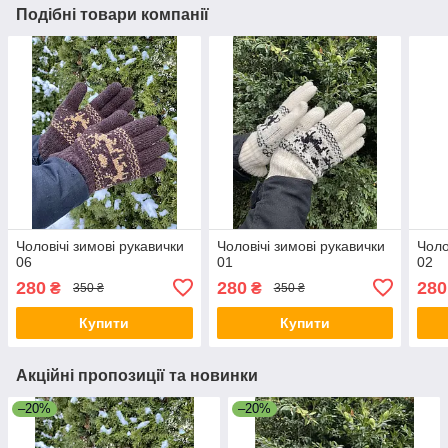
Подібні товари компанії
Чоловічі зимові рукавички
Чоловічі зимові рукавички
Чоло
06
01
02
280
280
280
₴
₴
350 ₴
350 ₴
Купити
Купити
Акційні пропозиції та новинки
–20%
–20%