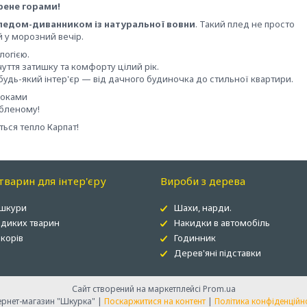
рене горами!
ледом-диванником із натуральної вовни
. Такий плед не просто
ай у морозний вечір.
логією.
чуття затишку та комфорту цілий рік.
удь-який інтер'єр — від дачного будиночка до стильної квартири.
роками
юбленому!
ься тепло Карпат!
варин для інтер'єру
Вироби з дерева
 шкури
Шахи, нарди.
 диких тварин
Накидки в автомобіль
корів
Годинник
Дерев'яні підставки
Сайт створений на маркетплейсі
Prom.ua
Інтернет-магазин "Шкурка" |
Поскаржитися на контент
|
Політика конфіденційн