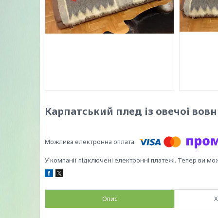
Карпатський плед із овечої вовн
У компанії підключені електронні платежі. Тепер ви мо
Опис
Х