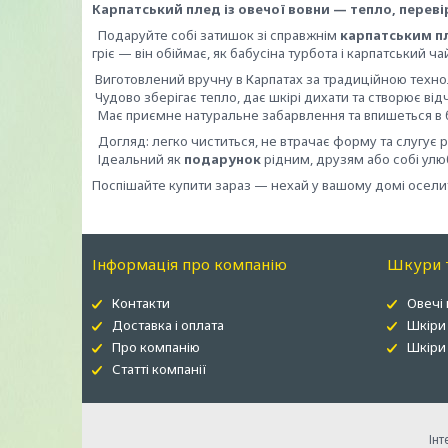
Карпатський плед із овечої вовни — тепло, переві
Подаруйте собі затишок зі справжнім
карпатським п
гріє — він обіймає, як бабусіна турбота і карпатський ч
Виготовлений вручну в Карпатах за традиційною техно
Чудово зберігає тепло, дає шкірі дихати та створює від
Має приємне натуральне забарвлення та впишеться в б
Догляд: легко чиститься, не втрачає форму та слугує 
Ідеальний як
подарунок
рідним, друзям або собі ул
Поспішайте купити зараз — нехай у вашому домі оселит
Інформація про компанію
Шкури т
Контакти
Овечі
Доставка і оплата
Шкіри
Про компанію
Шкіри 
Статті компанії