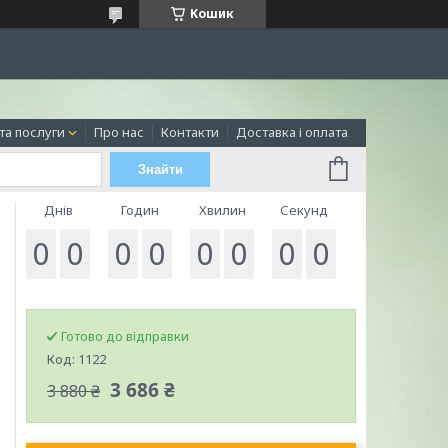
Кошик
та послуги
Про нас
Контакти
Доставка і оплата
Знайти
Днів
Годин
Хвилин
Секунд
0
0
0
0
0
0
0
0
Готово до відправки
Код:
1122
3 686 ₴
3 880 ₴