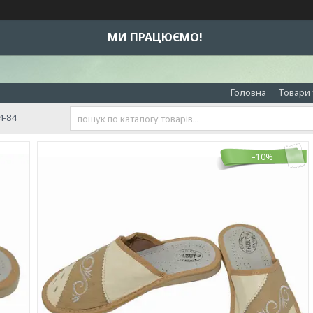
МИ ПРАЦЮЄМО!
Головна
Товари 
4-84
–10%