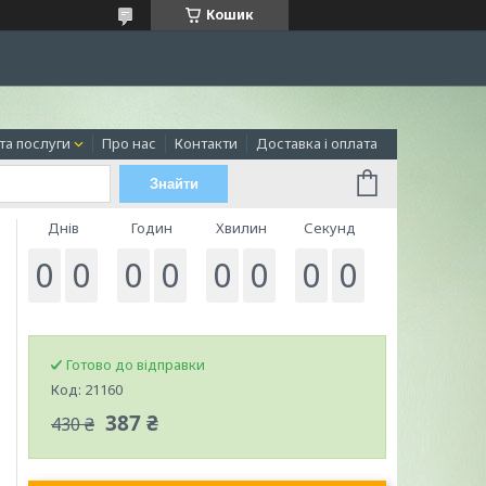
Кошик
та послуги
Про нас
Контакти
Доставка і оплата
Знайти
Днів
Годин
Хвилин
Секунд
0
0
0
0
0
0
0
0
Готово до відправки
Код:
21160
387 ₴
430 ₴