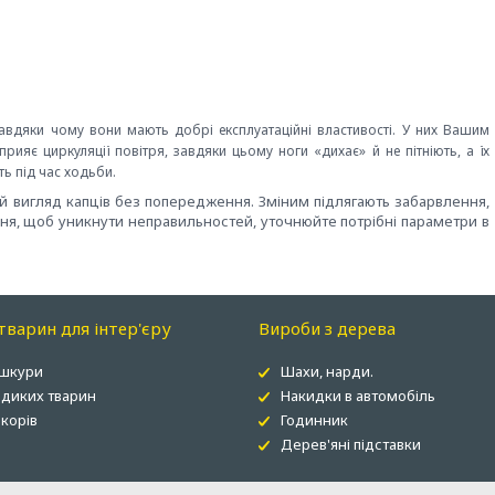
 завдяки чому вони мають добрі експлуатаційні властивості. У них Вашим
рияє циркуляції повітря, завдяки цьому ноги «дихає» й не пітніють, а їх
ь під час ходьби.
й вигляд капців без попередження. Зміним підлягають забарвлення,
ння, щоб уникнути неправильностей, уточнюйте потрібні параметри в
варин для інтер'єру
Вироби з дерева
 шкури
Шахи, нарди.
 диких тварин
Накидки в автомобіль
корів
Годинник
Дерев'яні підставки