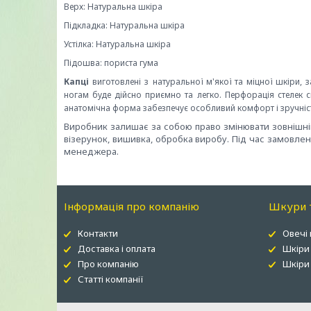
Верх: Натуральна шкіра
Підкладка: Натуральна шкіра
Устілка: Натуральна шкіра
Підошва: пориста гума
Капці
виготовлені з натуральної м'якої та міцної шкіри,
ногам буде дійсно приємно та легко. Перфорація стелек сп
анатомічна форма забезпечує особливий комфорт і зручніст
Виробник залишає за собою право змінювати зовнішні
візерунок, вишивка, обробка виробу. Під час замовле
менеджера.
Інформація про компанію
Шкури т
Контакти
Овечі
Доставка і оплата
Шкіри
Про компанію
Шкіри 
Статті компанії