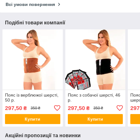
Всі умови повернення
Подібні товари компанії
Пояс із верблюжої шерсті,
Пояс з собачої шерсті, 46
Пояс
50 р.
р.
шерс
297,50
297,50
297
₴
₴
350 ₴
350 ₴
Купити
Купити
Акційні пропозиції та новинки