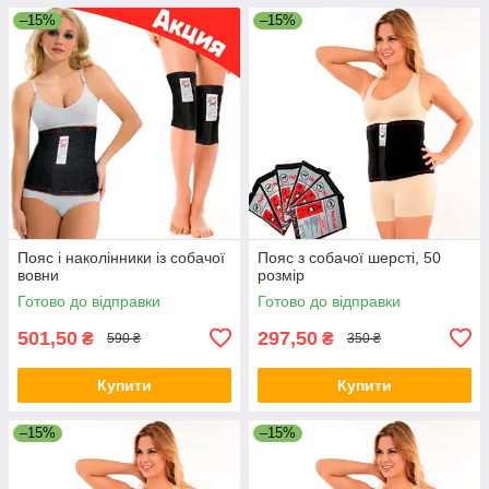
–15%
–15%
Пояс і наколінники із собачої
Пояс з собачої шерсті, 50
вовни
розмір
Готово до відправки
Готово до відправки
501,50
297,50
₴
₴
590 ₴
350 ₴
Купити
Купити
–15%
–15%