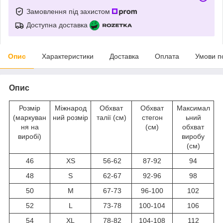
Замовлення під захистом
Доступна доставка
Опис
Характеристики
Доставка
Оплата
Умови п
Опис
Розмір
Міжнарод
Обхват
Обхват
Максимал
(маркуван
ний розмір
талії (см)
стегон
ьний
ня на
(см)
обхват
виробі)
виробу
(см)
46
XS
56-62
87-92
94
48
S
62-67
92-96
98
50
M
67-73
96-100
102
52
L
73-78
100-104
106
54
XL
78-82
104-108
112