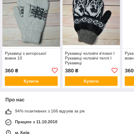
Рукавиці з ангорської
Рукавиці чоловічі в'язані I
Рука
вовни 10
Рукавиці чоловічі теплі I
вовн
Рукавиці
360
380
360
₴
₴
Купити
Купити
Про нас
94% позитивних з 166 відгуків за рік
Працює з 11.10.2010
м. Київ