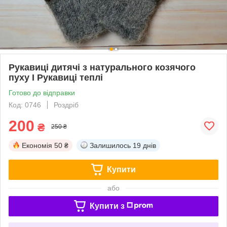
Рукавиці дитячі з натурального козячого
пуху I Рукавиці теплі
Готово до відправки
Код: 0746
Роздріб
200
₴
250 ₴
Економія
50 ₴
Залишилось
19 днів
Купити
або
Купити з