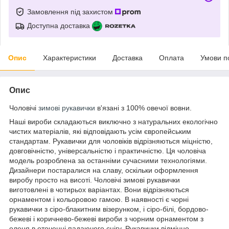
Замовлення під захистом
Доступна доставка
Опис
Характеристики
Доставка
Оплата
Умови п
Опис
Чоловічі
зимові рукавички
в'язані з 100% овечої вовни.
Наші вироби складаються виключно з натуральних екологічно
чистих матеріалів, які відповідають усім європейським
стандартам. Рукавички для чоловіків відрізняються міцністю,
довговічністю, універсальністю і практичністю. Ця чоловіча
модель розроблена за останніми сучасними технологіями.
Дизайнери постаралися на славу, оскільки оформлення
виробу просто на висоті. Чоловічі зимові рукавички
виготовлені в чотирьох варіантах. Вони відрізняються
орнаментом і кольоровою гамою. В наявності є чорні
рукавички з сіро-блакитним візерунком, і сіро-білі, бордово-
бежеві і коричнево-бежеві вироби з чорним орнаментом з
оленя в оточенні падаючого снігу. Рукавички відмінно