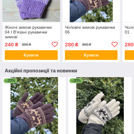
Жіночі зимові рукавички
Чоловічі зимові рукавички
Чоло
04 I В'язані рукавички
06
01
зимові
240
280
280
₴
₴
300 ₴
350 ₴
Купити
Купити
Акційні пропозиції та новинки
–20%
–20%