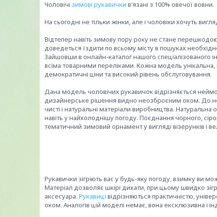
Чоловічі
зимові рукавички
в'язані з 100% овечої вовни.
На сьогодні не тільки жінки, але і чоловіки хочуть вигл
Відтепер навіть зимову пору року не стане перешкодо
доведеться їздити по всьому місту в пошуках необхідн
Зайшовши в онлайн-каталог нашого спеціалізованого і
всіма товарними переліками. Кожна модель унікальна, і
демократичні ціни та високий рівень обслуговування.
Дана модель чоловічих рукавичок відрізняється неймов
дизайнерське рішення видно неозброєним оком. До н
чисті і натуральні матеріали виробництва. Натуральна о
навіть у найхолоднішу погоду. Поєднання чорного, сіро
тематичний зимовий орнамент у вигляді візерунків і ве
Рукавички зігріють вас у будь-яку погоду, взимку ви 
Матеріал дозволяє шкірі дихати, при цьому швидко зігр
аксесуара.
Рукавиці
відрізняються практичністю, унів
оком. Аналогів цій моделі немає, вона ексклюзивна і ін