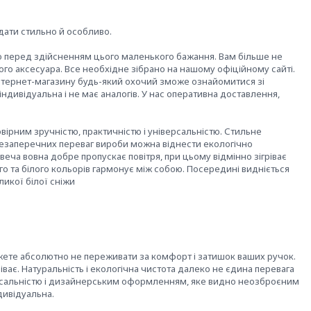
ядати стильно й особливо.
ю перед здійсненням цього маленького бажання. Вам більше не
ого аксесуара. Все необхідне зібрано на нашому офіційному сайті.
нтернет-магазину будь-який охочий зможе ознайомитися зі
ндивідуальна і не має аналогів. У нас оперативна доставлення,
ірним зручністю, практичністю і універсальністю. Стильне
езаперечних переваг вироби можна віднести екологічно
веча вовна добре пропускає повітря, при цьому відмінно зігріває
го та білого кольорів гармонує між собою. Посередині видніється
ликої білої сніжи
можете абсолютно не переживати за комфорт і затишок ваших ручок.
іває. Натуральність і екологічна чистота далеко не єдина перевага
ерсальністю і дизайнерським оформленням, яке видно неозброєним
дивідуальна.