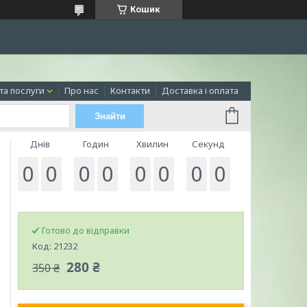
Кошик
та послуги
Про нас
Контакти
Доставка і оплата
Знайти
Днів
Годин
Хвилин
Секунд
0
0
0
0
0
0
0
0
Готово до відправки
Код:
21232
280 ₴
350 ₴