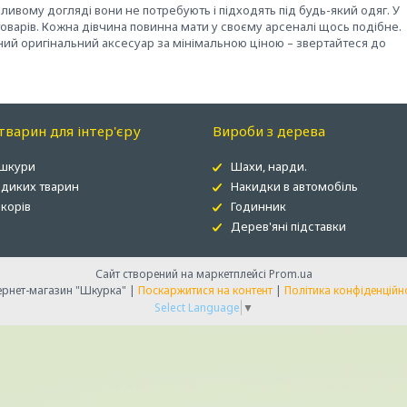
ивому догляді вони не потребують і підходять під будь-який одяг. У
 товарів. Кожна дівчина повинна мати у своєму арсеналі щось подібне.
сний оригінальний аксесуар за мінімальною ціною – звертайтеся до
варин для інтер'єру
Вироби з дерева
 шкури
Шахи, нарди.
 диких тварин
Накидки в автомобіль
корів
Годинник
Дерев'яні підставки
Сайт створений на маркетплейсі
Prom.ua
Інтернет-магазин "Шкурка" |
Поскаржитися на контент
|
Політика конфіденційн
Select Language
▼