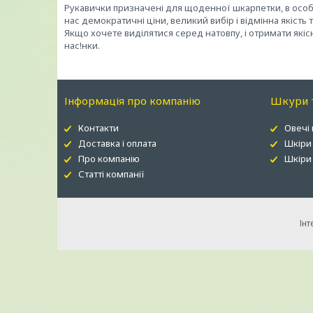
Рукавички призначені для щоденної шкарпетки, в особл
нас демократичні ціни, великий вибір і відмінна якість
Якщо хочете виділятися серед натовпу, і отримати які
нас!нки.
Інформація про компанію
Шкури т
Контакти
Овечі
Доставка і оплата
Шкіри
Про компанію
Шкіри 
Статті компанії