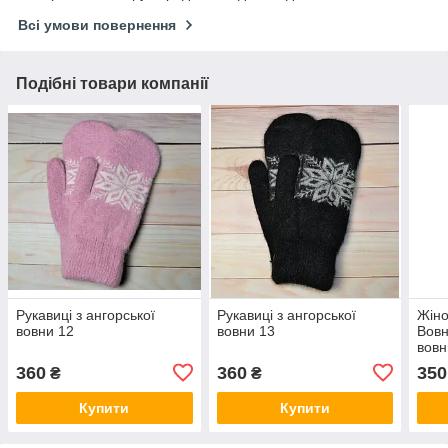
Всі умови повернення
Подібні товари компанії
Рукавиці з ангорської
Рукавиці з ангорської
Жіно
вовни 12
вовни 13
Вовн
вовн
360
360
350
₴
₴
Купити
Купити