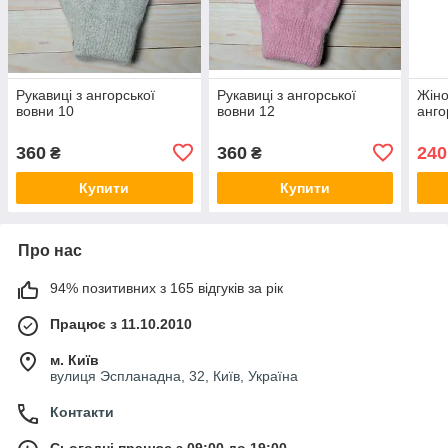
Рукавиці з ангорської
Рукавиці з ангорської
Жіно
вовни 10
вовни 12
анго
360
360
240
₴
₴
Купити
Купити
Про нас
94% позитивних з 165 відгуків за рік
Працює з 11.10.2010
м. Київ
вулиця Эспланадна, 32, Київ, Україна
Контакти
Сьогодні працює з 09:00 до 19:00