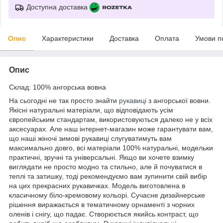
Доступна доставка
Опис
Характеристики
Доставка
Оплата
Умови п
Опис
Склад: 100% ангорська вовна
На сьогодні не так просто знайти
рукавиці
з ангорської вовни.
Якісні натуральні матеріали, що відповідають усім
європейським стандартам, використовуються далеко не у всіх
аксесуарах. Але наш інтернет-магазин може гарантувати вам,
що наші жіночі зимові рукавиці слугуватимуть вам
максимально довго, всі матеріали 100% натуральні, модельки
практичні, зручні та універсальні. Якщо ви хочете взимку
виглядати не просто модно та стильно, але й почуватися в
теплі та затишку, тоді рекомендуємо вам зупинити свій вибір
на цих прекрасних рукавичках. Модель виготовлена в
класичному біло-кремовому кольорі. Сучасне дизайнерське
рішення виражається в тематичному орнаменті з чорних
оленів і снігу, що падає. Створюється якийсь контраст, що