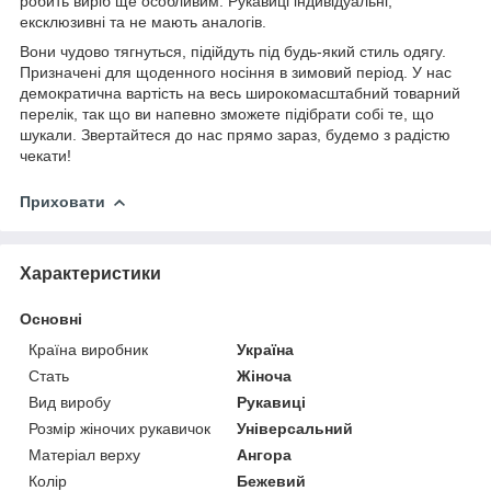
робить виріб ще особливим. Рукавиці індивідуальні,
ексклюзивні та не мають аналогів.
Вони чудово тягнуться, підійдуть під будь-який стиль одягу.
Призначені для щоденного носіння в зимовий період. У нас
демократична вартість на весь широкомасштабний товарний
перелік, так що ви напевно зможете підібрати собі те, що
шукали. Звертайтеся до нас прямо зараз, будемо з радістю
чекати!
Приховати
Характеристики
Основні
Країна виробник
Україна
Стать
Жіноча
Вид виробу
Рукавиці
Розмір жіночих рукавичок
Універсальний
Матеріал верху
Ангора
Колір
Бежевий