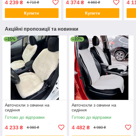
4 239
4 374
4 1
₴
₴
4 710 ₴
4 860 ₴
Купити
Купити
Акційні пропозиції та новинки
–15%
–10%
Авточохли з овчини на
Авточохли з овчини на
сидіння
сидіння
Готово до відправки
Готово до відправки
4 233
4 482
₴
₴
4 980 ₴
4 980 ₴