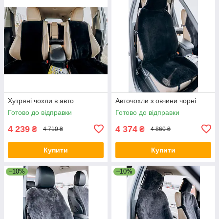
Хутряні чохли в авто
Авточохли з овчини чорні
Готово до відправки
Готово до відправки
4 239
4 374
₴
₴
4 710 ₴
4 860 ₴
Купити
Купити
–10%
–10%