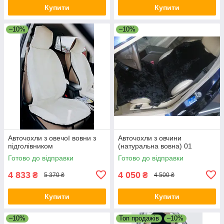
Купити
Купити
–10%
–10%
Авточохли з овечої вовни з
Авточохли з овчини
підголівником
(натуральна вовна) 01
Готово до відправки
Готово до відправки
4 833
4 050
₴
₴
5 370 ₴
4 500 ₴
Купити
Купити
–10%
Топ продажів
–10%