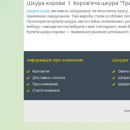
Шкура корови I Коров'яча шкура "Тр
Шкури корів
, які мають натуральну чи екзотичну крас
приємною і вишуканою. Такі вироби стали особливо поп
Пропонуючи купити шкури, ми постійно оновлюємо і д
вибору і завжди могли вибрати саме той варіант, який 
Купити шкіру корови — правильне рішення для вашого і
Інформація про компанію
Шкури т
Контакти
Овечі
Доставка і оплата
Шкіри
Про компанію
Шкіри 
Статті компанії