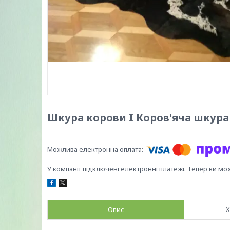
Шкура корови I Коров'яча шкура
У компанії підключені електронні платежі. Тепер ви мо
Опис
Х