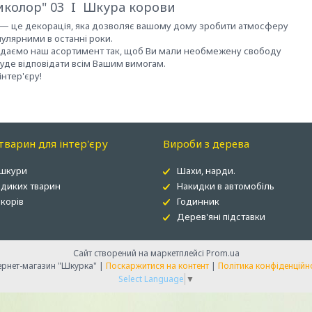
иколор" 03 I Шкура корови
у, — це декорація, яка дозволяє вашому дому зробити атмосферу
улярними в останні роки.
одаємо наш асортимент так, щоб Ви мали необмежену свободу
буде відповідати всім Вашим вимогам.
нтер'єру!
варин для інтер'єру
Вироби з дерева
 шкури
Шахи, нарди.
 диких тварин
Накидки в автомобіль
корів
Годинник
Дерев'яні підставки
Сайт створений на маркетплейсі
Prom.ua
Інтернет-магазин "Шкурка" |
Поскаржитися на контент
|
Політика конфіденційн
Select Language
▼