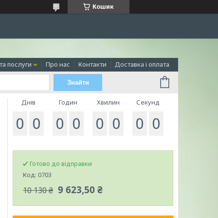
Кошик
та послуги
Про нас
Контакти
Доставка і оплата
Знайти
Днів
Годин
Хвилин
Секунд
0
0
0
0
0
0
0
0
Готово до відправки
Код:
0703
9 623,50 ₴
10 130 ₴