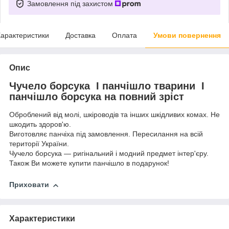
Замовлення під захистом
арактеристики
Доставка
Оплата
Умови повернення
Опис
Чучело борсука I панчішло тварини I
панчішло борсука на повний зріст
Оброблений від молі, шкіроводів та інших шкідливих комах. Не
шкодить здоров'ю.
Виготовляє панчіха під замовлення. Пересилання на всій
території України.
Чучело борсука — ригінальний і модний предмет інтер'єру.
Також Ви можете купити панчішло в подарунок!
Приховати
Характеристики