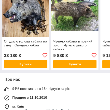
Опудало голова кабана на
Чучело кабана в повний
Чуче
стіну I Опудало кабаа
зріст I Чучело дикого
каба
кабана
33 180
9 880
9 1
₴
₴
Купити
Купити
Про нас
94% позитивних з 164 відгуків за рік
Працює з 11.10.2010
м. Київ