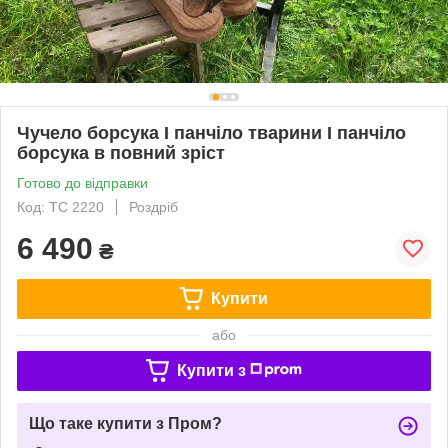
Чучело борсука I панчіло тварини I панчіло
борсука в повний зріст
Готово до відправки
Код: ТС 2220
Роздріб
6 490
₴
Купити
або
Купити з
Що таке купити з Пром?