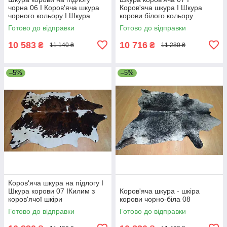
чорна 06 I Коров'яча шкура
Коров'яча шкура I Шкура
чорного кольору I Шкура
корови білого кольору
теляча
Готово до відправки
Готово до відправки
10 583
10 716
₴
₴
11 140 ₴
11 280 ₴
–5%
–5%
Коров'яча шкура на підлогу I
Шкура корови 07 IКилим з
Коров'яча шкура - шкіра
коров'ячої шкіри
корови чорно-біла 08
Готово до відправки
Готово до відправки