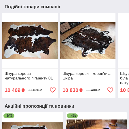
Подібні товари компанії
Шкура корови
Шкура корови - коров'яча
Шкур
натурального пігменту 01
шкіра
біла
нату
10 469
10 830
10 
₴
₴
11 020 ₴
11 400 ₴
Акційні пропозиції та новинки
–5%
–5%