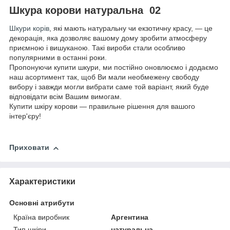
Шкура корови натуральна 02
Шкури корів
, які мають натуральну чи екзотичну красу, — це
декорація, яка дозволяє вашому дому зробити атмосферу
приємною і вишуканою. Такі вироби стали особливо
популярними в останні роки.
Пропонуючи купити шкури, ми постійно оновлюємо і додаємо
наш асортимент так, щоб Ви мали необмежену свободу
вибору і завжди могли вибрати саме той варіант, який буде
відповідати всім Вашим вимогам.
Купити шкіру корови — правильне рішення для вашого
інтер'єру!
Приховати
Характеристики
Основні атрибути
Країна виробник
Аргентина
Тип шкіри
натуральна