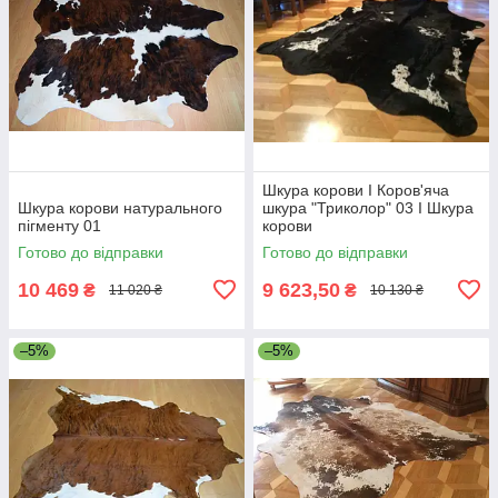
Шкура корови I Коров'яча
Шкура корови натурального
шкура "Триколор" 03 I Шкура
пігменту 01
корови
Готово до відправки
Готово до відправки
10 469
9 623,50
₴
₴
11 020 ₴
10 130 ₴
–5%
–5%