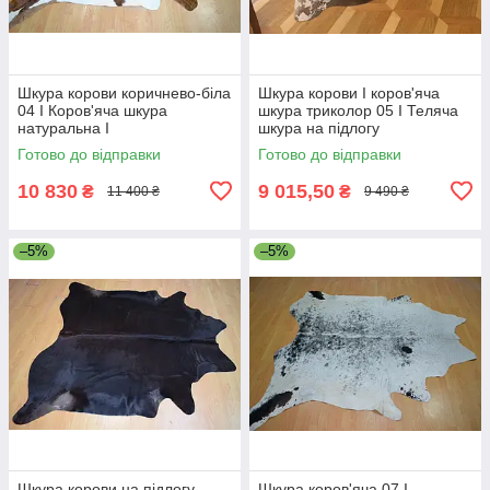
Шкура корови коричнево-біла
Шкура корови I коров'яча
04 I Коров'яча шкура
шкура триколор 05 I Теляча
натуральна I
шкура на підлогу
Готово до відправки
Готово до відправки
10 830
9 015,50
₴
₴
11 400 ₴
9 490 ₴
–5%
–5%
Шкура корови на підлогу
Шкура коров'яча 07 I