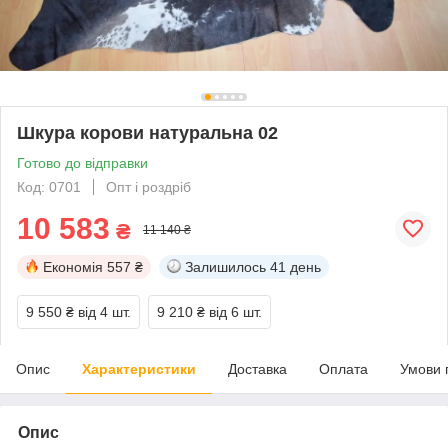
Шкура корови натуральна 02
Готово до відправки
Код: 0701
Опт і роздріб
10 583
₴
11 140 ₴
Економія
557 ₴
Залишилось
41 день
9 550 ₴
від 4 шт.
9 210 ₴
від 6 шт.
Опис
Характеристики
Доставка
Оплата
Умови 
Опис