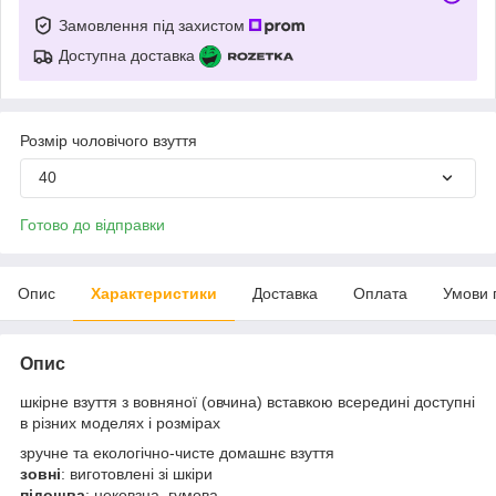
Замовлення під захистом
Доступна доставка
Розмір чоловічого взуття
40
Готово до відправки
Опис
Характеристики
Доставка
Оплата
Умови 
Опис
шкірне взуття з вовняної (овчина) вставкою всередині доступні
в різних моделях і розмірах
зручне та екологічно-чисте домашнє взуття
зовні
: виготовлені зі шкіри
підошва
: нековзна, гумова