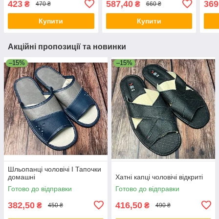
423
587,40
369
₴
₴
470 ₴
660 ₴
Купити
Купити
Акційні пропозиції та новинки
–15%
–15%
Шльопанці чоловічі I Тапочки
домашні
Хатні капці чоловічі відкриті
Готово до відправки
Готово до відправки
382,50
416,50
₴
₴
450 ₴
490 ₴