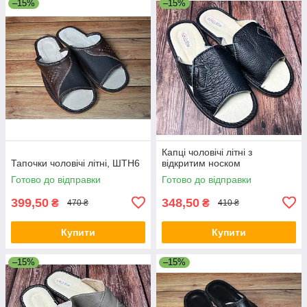
–15%
–15%
Капці чоловічі літні з
Тапочки чоловічі літні, ШТН6
відкритим носком
Готово до відправки
Готово до відправки
399,50
348,50
₴
₴
470 ₴
410 ₴
Купити
Купити
–15%
–15%