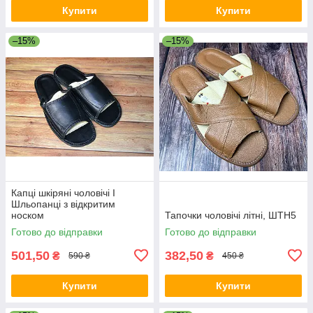
Купити
Купити
–15%
–15%
Капці шкіряні чоловічі I
Шльопанці з відкритим
носком
Тапочки чоловічі літні, ШТН5
Готово до відправки
Готово до відправки
501,50
382,50
₴
₴
590 ₴
450 ₴
Купити
Купити