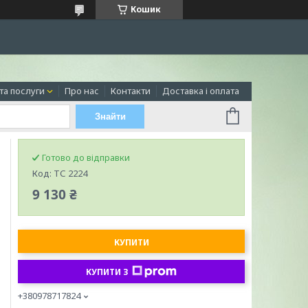
Кошик
та послуги
Про нас
Контакти
Доставка і оплата
Знайти
Готово до відправки
Код:
ТС 2224
9 130 ₴
КУПИТИ
КУПИТИ З
+380978717824