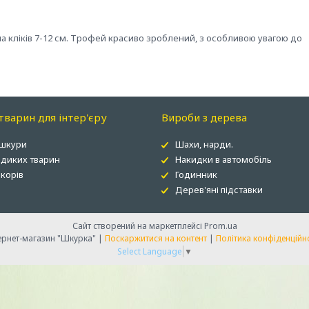
а кліків 7-12 см. Трофей красиво зроблений, з особливою увагою до
варин для інтер'єру
Вироби з дерева
 шкури
Шахи, нарди.
 диких тварин
Накидки в автомобіль
корів
Годинник
Дерев'яні підставки
Сайт створений на маркетплейсі
Prom.ua
Інтернет-магазин "Шкурка" |
Поскаржитися на контент
|
Політика конфіденційн
Select Language
▼