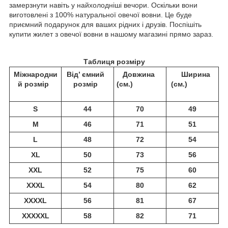
замерзнути навіть у найхолодніші вечори. Оскільки вони
виготовлені з 100% натуральної овечої вовни. Це буде
приємний подарунок для ваших рідних і друзів. Поспішіть
купити жилет з овечої вовни в нашому магазині прямо зараз.
Таблиця розміру
Міжнародни
Від’ ємний
Довжина
Ширина
й розмір
розмір
(см.)
(см.)
S
44
70
49
M
46
71
51
L
48
72
54
XL
50
73
56
XXL
52
75
60
XXXL
54
80
62
XXXXL
56
81
67
XXXXXL
58
82
71