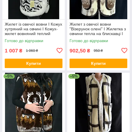
Жилет із овечої вовни I Кожух
Жилет з овечої вовни
хутряний на овчині I Кожух-
"Візерунок олені" I Жилетка з
жилет вовняний теплий
овчини тепла на блискавці I
Хутряна жилетка
Готово до відправки
Готово до відправки
1 007
902,50
₴
₴
1 060 ₴
950 ₴
Купити
Купити
–5%
–5%