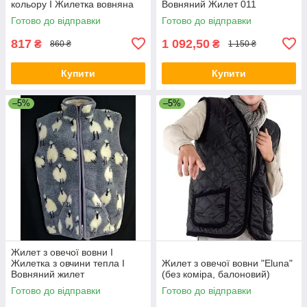
кольору I Жилетка вовняна
Вовняний Жилет 011
Готово до відправки
Готово до відправки
817
1 092,50
₴
₴
860 ₴
1 150 ₴
Купити
Купити
–5%
–5%
Жилет з овечої вовни I
Жилетка з овчини тепла I
Жилет з овечої вовни "Eluna"
Вовняний жилет
(без коміра, балоновий)
Готово до відправки
Готово до відправки