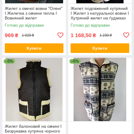
Жилет з овечої вовни "Олені"
Жилет подовжений хутряний
I Жилетка з овчини тепла I
I Жилет з натуральної вовни I
Вовняний жилет
Хутряний жилет на ґудзиках
Готово до відправки
Готово до відправки
969
1 168,50
₴
₴
1 020 ₴
1 230 ₴
Купити
Купити
–5%
–5%
Жилет балоновий на овчині I
Безрукавка хутряна чорного