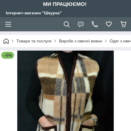
МИ ПРАЦЮЄМО!
Інтернет-магазин "Шкурка"
Товари та послуги
Вироби з овечої вовни
Одяг з ове
–5%