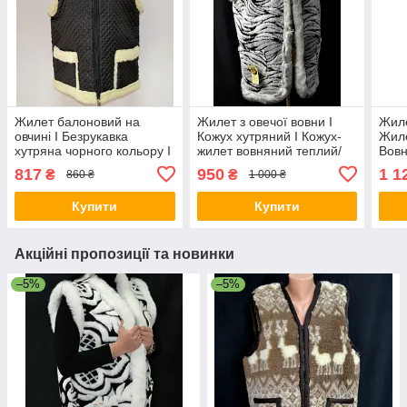
Жилет балоновий на
Жилет з овечої вовни I
Жиле
овчині I Безрукавка
Кожух хутряний I Кожух-
Жиле
хутряна чорного кольору I
жилет вовняний теплий/
Вовн
Жилетка вовняна
817
950
1 1
₴
₴
860 ₴
1 000 ₴
Купити
Купити
Акційні пропозиції та новинки
–5%
–5%