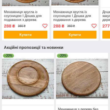
Менажниця кругла із
Менажниця кругла із
Дошк
соусницею I Дошка для
соусницею I Дошка для
заку
подавання з дерева
подавання з дерева
дере
двостороння
двостороння
Дошк
288
288
277
₴
₴
360 ₴
360 ₴
стра
Купити
Купити
Акційні пропозиції та новинки
–20%
–20%
Менажниця з дерева без