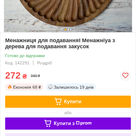
Менажниця для подаванняI Менажніуа з
дерева для подавання закусок
Готово до відправки
Код: 142291
Роздріб
272
₴
340 ₴
Економія
68 ₴
Залишилось
19 днів
Купити
або
Купити з