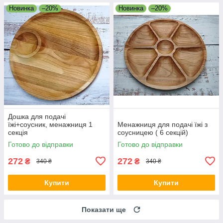
Новинка
–20%
Новинка
–20%
Дошка для подачі
їжі+соусник, менажниця 1
Менажниця для подачі їжі з
секція
соусницею ( 6 секцій)
Готово до відправки
Готово до відправки
272
272
₴
₴
340 ₴
340 ₴
Купити
Купити
Показати ще