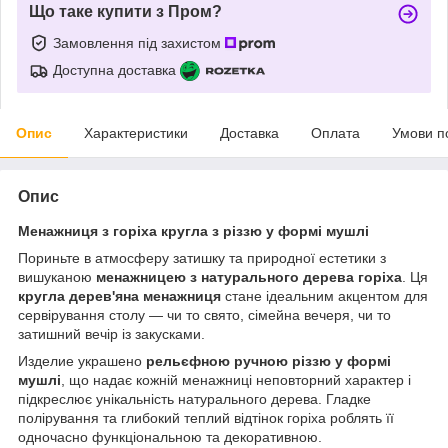
Що таке купити з Пром?
Замовлення під захистом
Доступна доставка
Опис
Характеристики
Доставка
Оплата
Умови п
Опис
Менажниця з горіха кругла з різзю у формі мушлі
Пориньте в атмосферу затишку та природної естетики з
вишуканою
менажницею з натурального дерева горіха
. Ця
кругла дерев'яна менажниця
стане ідеальним акцентом для
сервірування столу — чи то свято, сімейна вечеря, чи то
затишний вечір із закусками.
Изделие украшено
рельєфною ручною різзю у формі
мушлі
, що надає кожній менажниці неповторний характер і
підкреслює унікальність натурального дерева. Гладке
полірування та глибокий теплий відтінок горіха роблять її
одночасно функціональною та декоративною.