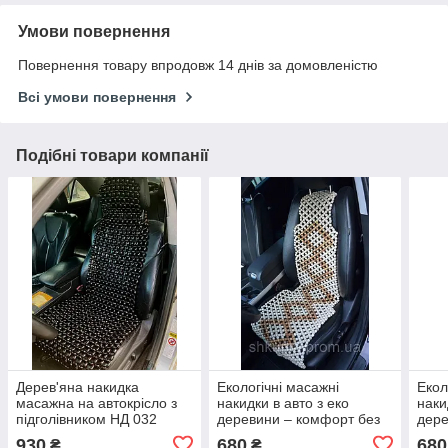
Умови повернення
Повернення товару впродовж 14 днів за домовленістю
Всі умови повернення
Подібні товари компанії
Дерев'яна накидка
Екологічні масажні
Екол
масажна на автокрісло з
накидки в авто з еко
наки
підголівником НД 032
деревини – комфорт без
дере
лаку та фарби!
комф
930
680
680
₴
₴