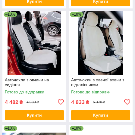
Купити
Купити
–10%
–10%
Авточохли з овчини на
Авточохли з овечої вовни з
сидіння
підголівником
Готово до відправки
Готово до відправки
4 482
4 833
₴
₴
4 980 ₴
5 370 ₴
Купити
Купити
–10%
–10%