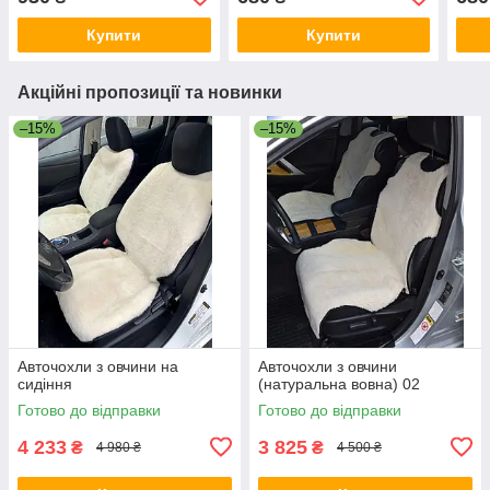
фар
Купити
Купити
Акційні пропозиції та новинки
–15%
–15%
Авточохли з овчини на
Авточохли з овчини
сидіння
(натуральна вовна) 02
Готово до відправки
Готово до відправки
4 233
3 825
₴
₴
4 980 ₴
4 500 ₴