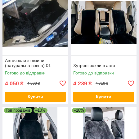
Авточохли з овчини
(натуральна вовна) 01
Хутряні чохли в авто
Готово до відправки
Готово до відправки
4 050
4 239
₴
₴
4 500 ₴
4 710 ₴
Купити
Купити
Топ продажів
–10%
–10%