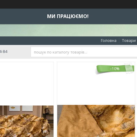
МИ ПРАЦЮЄМО!
Головна
Товари 
4-84
–10%