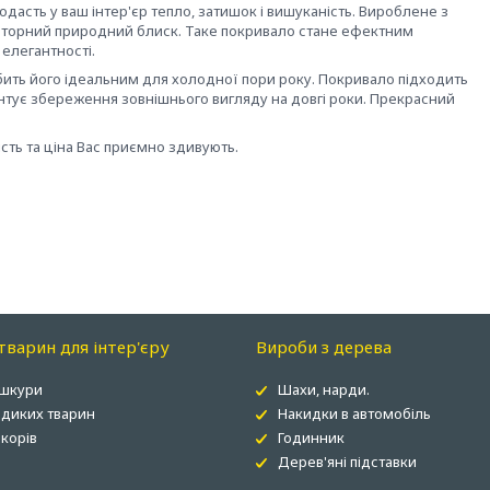
дасть у ваш інтер'єр тепло, затишок і вишуканість. Вироблене з
повторний природний блиск. Таке покривало стане ефектним
елегантності.
бить його ідеальним для холодної пори року. Покривало підходить
рантує збереження зовнішнього вигляду на довгі роки. Прекрасний
ість та ціна Вас приємно здивують.
варин для інтер'єру
Вироби з дерева
 шкури
Шахи, нарди.
 диких тварин
Накидки в автомобіль
корів
Годинник
Дерев'яні підставки