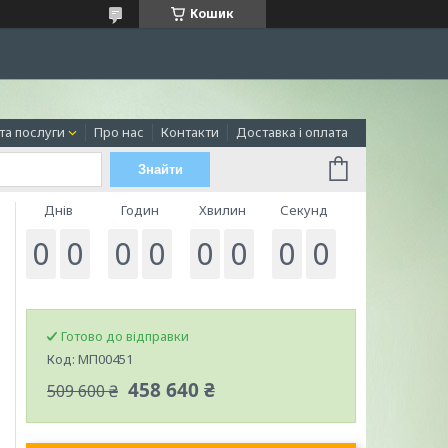
Кошик
та послуги
Про нас
Контакти
Доставка і оплата
Знайти
Днів
Годин
Хвилин
Секунд
0
0
0
0
0
0
0
0
Готово до відправки
Код:
МП00451
458 640 ₴
509 600 ₴