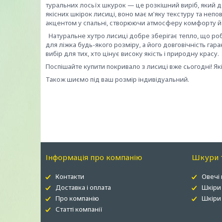
туральних лосьїх шкурок — це розкішний виріб, який до
якісних шкірок лисиці, воно має м'яку текстуру та не
акцентом у спальні, створюючи атмосферу комфорту й 
Натуральне хутро лисиці добре зберігає тепло, що ро
для ліжка будь-якого розміру, а його довговічність га
вибір для тих, хто цінує високу якість і природну красу.
Поспішайте купити покривало з лисиці вже сьогодні! Як
Також шиємо під ваш розмір індивідуальний.
Інформація про компанію
Шкури т
Контакти
Овечі
Доставка і оплата
Шкіри
Про компанію
Шкіри 
Статті компанії