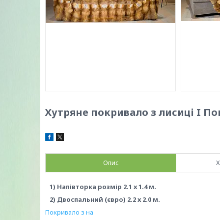
Хутряне покривало з лисиці I По
Опис
Х
1) Напівторка розмір 2.1 х 1.4 м.
2) Двоспальний (євро) 2.2 х 2.0 м.
Покривало з на