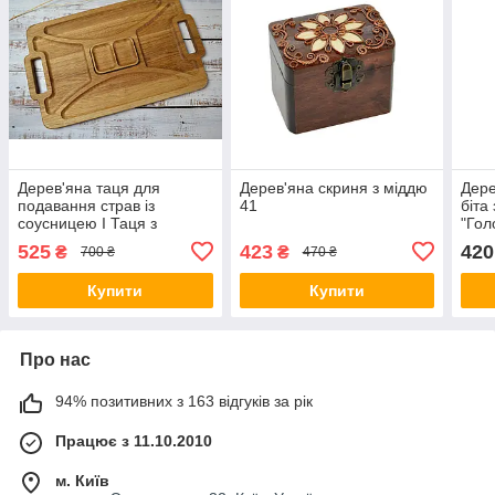
Дерев'яна таця для
Дерев'яна скриня з міддю
Дере
подавання страв із
41
біта
соусницею I Таця з
"Гол
дерева великого
525
423
420
₴
₴
700 ₴
470 ₴
червоного посуду з
дерева для подавання
Купити
Купити
Про нас
94% позитивних з 163 відгуків за рік
Працює з 11.10.2010
м. Київ