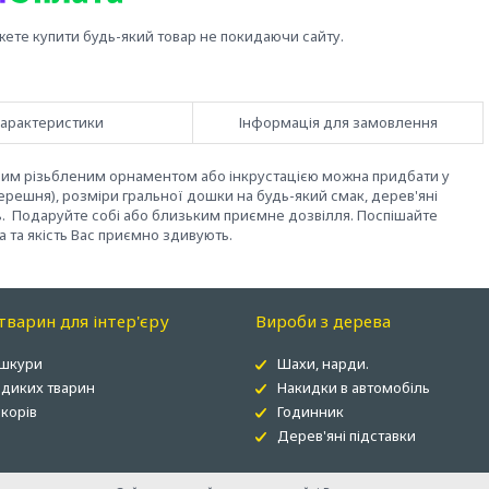
жете купити будь-який товар не покидаючи сайту.
арактеристики
Інформація для замовлення
ьним різьбленим орнаментом або інкрустацією можна придбати
у
ерешня), розміри гральної дошки на будь-який смак, дерев'яні
ь. Подаруйте собі або близьким приємне дозвілля. Поспішайте
а та якість Вас приємно здивують.
варин для інтер'єру
Вироби з дерева
 шкури
Шахи, нарди.
 диких тварин
Накидки в автомобіль
корів
Годинник
Дерев'яні підставки