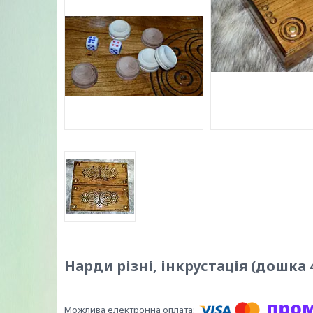
Нарди різні, інкрустація (дошка 4