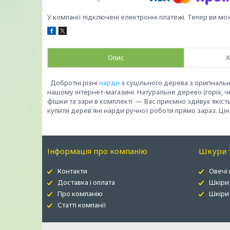
У компанії підключені електронні платежі. Тепер ви мо
Опис
Х
Добротні різні
нарди
з суцільного дерева з оригінал
нашому інтернет-магазині. Натуральне дерево (горіх, ч
фішки та зари в комплекті — Вас приємно здивує якіст
купити дерев'яні нарди ручної роботи прямо зараз. Цін
Інформація про компанію
Шкури т
Контакти
Овечі
Доставка і оплата
Шкіри
Про компанію
Шкіри 
Статті компанії