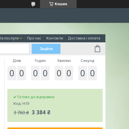
Кошик
та послуги
Про нас
Контакти
Доставка і оплата
Знайти
Днів
Годин
Хвилин
Секунд
0
0
0
0
0
0
0
0
Готово до відправки
Код:
Н19
3 384 ₴
3 760 ₴