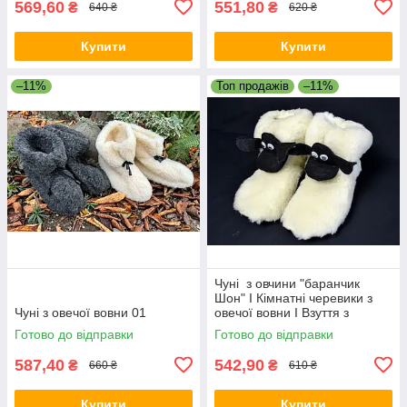
569,60
551,80
₴
₴
640 ₴
620 ₴
Купити
Купити
–11%
Топ продажів
–11%
Чуні з овчини "баранчик
Шон" I Кімнатні черевики з
Чуні з овечої вовни 01
овечої вовни I Взуття з
овчини
Готово до відправки
Готово до відправки
587,40
542,90
₴
₴
660 ₴
610 ₴
Купити
Купити