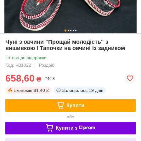
Чуні з овчини "Прощай молодість" з
вишивкою I Тапочки на овчині із задником
Готово до відправки
Код: ЧВ1022
Роздріб
658,60
₴
740 ₴
Економія
81.40 ₴
Залишилось
19 днів
Купити
або
Купити з