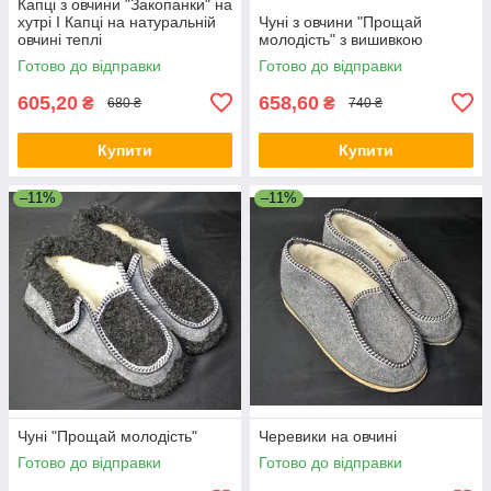
Капці з овчини "Закопанки" на
хутрі I Капці на натуральній
Чуні з овчини "Прощай
овчині теплі
молодість" з вишивкою
Готово до відправки
Готово до відправки
605,20
658,60
₴
₴
680 ₴
740 ₴
Купити
Купити
–11%
–11%
Чуні "Прощай молодість"
Черевики на овчині
Готово до відправки
Готово до відправки