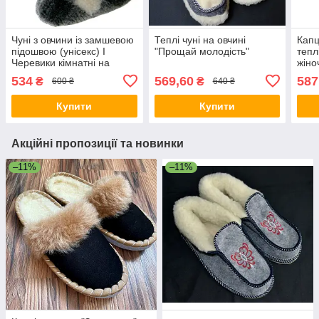
Чуні з овчини із замшевою
Теплі чуні на овчині
Капц
підошвою (унісекс) I
"Прощай молодість"
тепл
Черевики кімнатні на
жіно
овчині
534
569,60
587
₴
₴
600 ₴
640 ₴
Купити
Купити
Акційні пропозиції та новинки
–11%
–11%