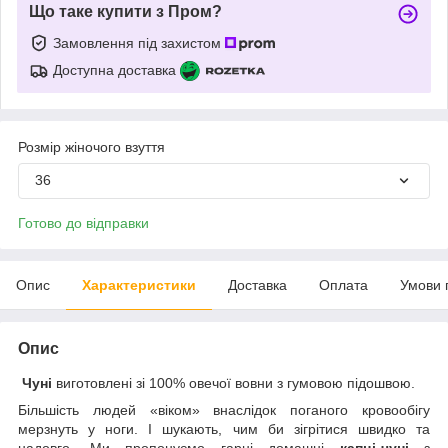
Що таке купити з Пром?
Замовлення під захистом
Доступна доставка
Розмір жіночого взуття
36
Готово до відправки
Опис
Характеристики
Доставка
Оплата
Умови 
Опис
Чуні
виготовлені зі 100% овечої вовни з гумовою підошвою.
Більшість людей «віком» внаслідок поганого кровообігу
мерзнуть у ноги. І шукають, чим би зігрітися швидко та
надовго. Ми пропонуємо гарні домашні
капці-чуні
з