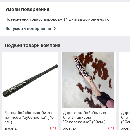
Умови повернення
Повернення товару впродовж 14 днів за домовленістю
Всі умови повернення
Подібні товари компанії
Чорна бейсбольна бита з
Дерев'яна бейсбольна
Дере
написом "Зубочистка" (70
біта з написом
біта
см.)
"Головоломка" (60см.)
(60с
600
420
420
₴
₴