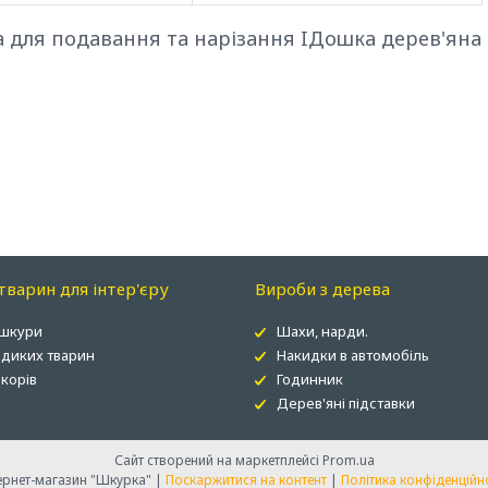
а для подавання та нарізання IДошка дерев'яна
варин для інтер'єру
Вироби з дерева
 шкури
Шахи, нарди.
 диких тварин
Накидки в автомобіль
корів
Годинник
Дерев'яні підставки
Сайт створений на маркетплейсі
Prom.ua
Інтернет-магазин "Шкурка" |
Поскаржитися на контент
|
Політика конфіденційн