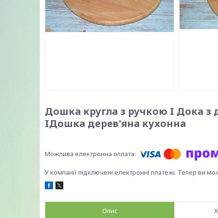
Дошка кругла з ручкою I Дока з 
IДошка дерев'яна кухонна
У компанії підключені електронні платежі. Тепер ви мо
Опис
Х