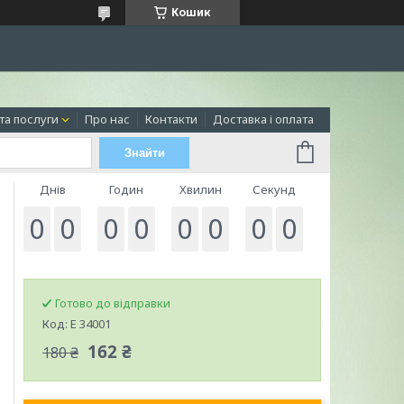
Кошик
та послуги
Про нас
Контакти
Доставка і оплата
Знайти
Днів
Годин
Хвилин
Секунд
0
0
0
0
0
0
0
0
Готово до відправки
Код:
E 34001
162 ₴
180 ₴