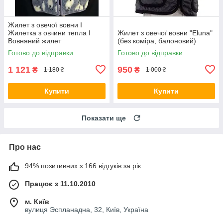
Жилет з овечої вовни I
Жилетка з овчини тепла I
Жилет з овечої вовни "Eluna"
Вовняний жилет
(без коміра, балоновий)
Готово до відправки
Готово до відправки
1 121
950
₴
₴
1 180 ₴
1 000 ₴
Купити
Купити
Показати ще
Про нас
94% позитивних з 166 відгуків за рік
Працює з 11.10.2010
м. Київ
вулиця Эспланадна, 32, Київ, Україна