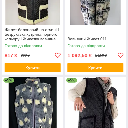
Жилет балоновий на овчині I
Безрукавка хутряна чорного
кольору I Жилетка вовняна
Вовняний Жилет 011
Готово до відправки
Готово до відправки
817
1 092,50
₴
₴
860 ₴
1 150 ₴
Купити
Купити
–5%
–5%