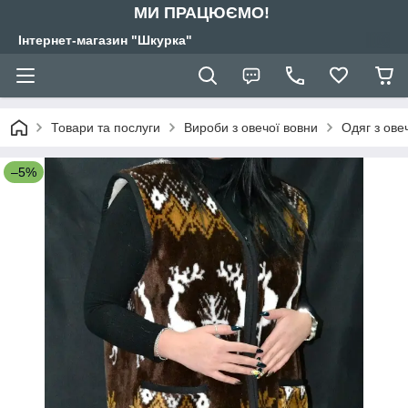
МИ ПРАЦЮЄМО!
Інтернет-магазин "Шкурка"
Товари та послуги
Вироби з овечої вовни
Одяг з ове
–5%