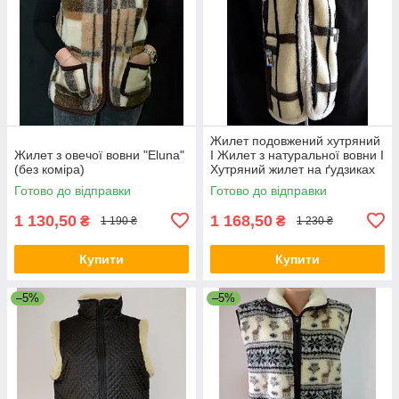
Жилет подовжений хутряний
Жилет з овечої вовни "Eluna"
I Жилет з натуральної вовни I
(без коміра)
Хутряний жилет на ґудзиках
Готово до відправки
Готово до відправки
1 130,50
1 168,50
₴
₴
1 190 ₴
1 230 ₴
Купити
Купити
–5%
–5%