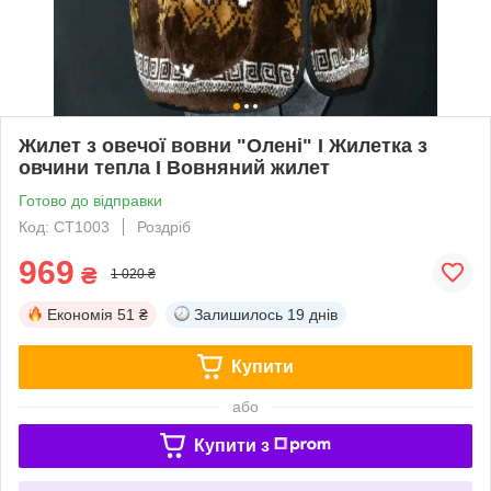
Жилет з овечої вовни "Олені" I Жилетка з
овчини тепла I Вовняний жилет
Готово до відправки
Код: СТ1003
Роздріб
969
₴
1 020 ₴
Економія
51 ₴
Залишилось
19 днів
Купити
або
Купити з