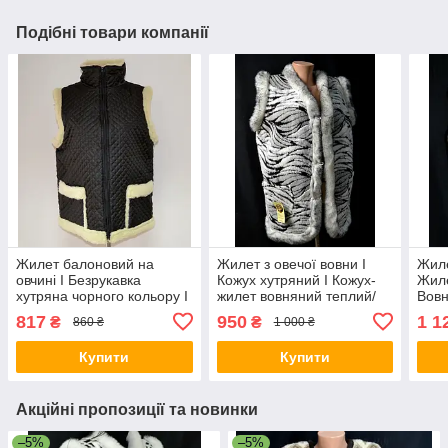
Подібні товари компанії
Жилет балоновий на
Жилет з овечої вовни I
Жиле
овчині I Безрукавка
Кожух хутряний I Кожух-
Жиле
хутряна чорного кольору I
жилет вовняний теплий/
Вовн
Жилетка вовняна
817
950
1 1
₴
₴
860 ₴
1 000 ₴
Купити
Купити
Акційні пропозиції та новинки
–5%
–5%