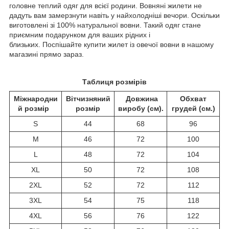
головне теплий одяг для всієї родини. Вовняні жилети не
дадуть вам замерзнути навіть у найхолодніші вечори. Оскільки
виготовлені зі 100% натуральної вовни. Такий одяг стане
приємним подарунком для ваших рідних і
близьких. Поспішайте купити жилет із овечої вовни в нашому
магазині прямо зараз.
Таблиця розмірів
Міжнародни
Вітчизняний
Довжина
Обхват
й розмір
розмір
виробу (см).
грудей (см.)
S
44
68
96
M
46
72
100
L
48
72
104
XL
50
72
108
2XL
52
72
112
3XL
54
75
118
4XL
56
76
122