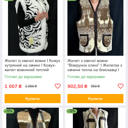
Жилет із овечої вовни I Кожух
Жилет з овечої вовни
хутряний на овчині I Кожух-
"Візерунок олені" I Жилетка з
жилет вовняний теплий
овчини тепла на блискавці I
Хутряна жилетка
Готово до відправки
Готово до відправки
1 007
902,50
₴
₴
1 060 ₴
950 ₴
Купити
Купити
–5%
–5%