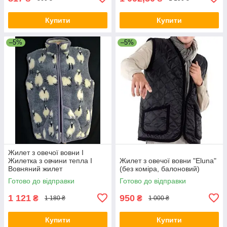
Купити
Купити
–5%
–5%
Жилет з овечої вовни I
Жилетка з овчини тепла I
Жилет з овечої вовни "Eluna"
Вовняний жилет
(без коміра, балоновий)
Готово до відправки
Готово до відправки
1 121
950
₴
₴
1 180 ₴
1 000 ₴
Купити
Купити