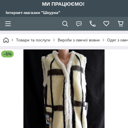
МИ ПРАЦЮЄМО!
Інтернет-магазин "Шкурка"
Товари та послуги
Вироби з овечої вовни
Одяг з ове
–5%