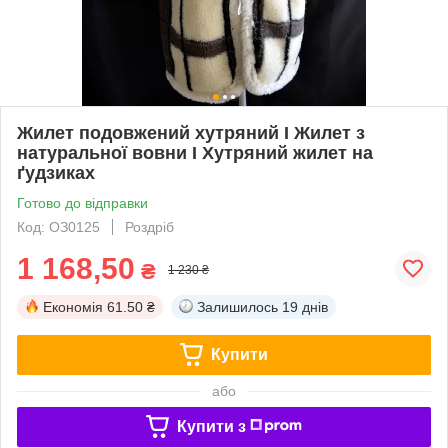
Жилет подовжений хутряний I Жилет з
натуральної вовни I Хутряний жилет на
ґудзиках
Готово до відправки
Код: ОЗ0125
Роздріб
1 168,50
₴
1 230 ₴
Економія
61.50 ₴
Залишилось
19 днів
Купити
або
Купити з