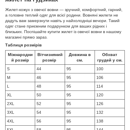
Жилет-кожух з овечої вовни — зручний, комфортний, гарний,
а головне теплий одяг для всієї родини. Вовняні жилети не
дадуть вам замерзнути навіть у найхолодніші вечори. Такий
одяг стане приємним подарунком для ваших рідних і
близьких. Поспішайте купити жилет із овечої вовни в нашому
магазині прямо зараз.
Таблиця розмірів
Міжнародни
Вітчизняний
Довжина в
Обхват
й розмір
розмір
см.
грудей у см.
S
44
95
100
M
46
95
106
L
48
95
114
XL
50
95
120
2XL
52
95
126
3XL
54
95
132
4XL
56
95
138
5XL
58
95
144