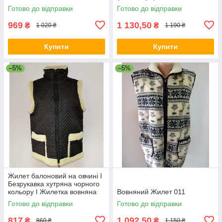
Готово до відправки
Готово до відправки
969
1 130,50
₴
₴
1 020 ₴
1 190 ₴
Купити
Купити
–5%
–5%
Жилет балоновий на овчині I
Безрукавка хутряна чорного
кольору I Жилетка вовняна
Вовняний Жилет 011
Готово до відправки
Готово до відправки
817
1 092,50
₴
₴
860 ₴
1 150 ₴