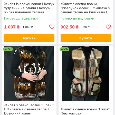
Жилет із овечої вовни I Кожух
Жилет з овечої вовни
хутряний на овчині I Кожух-
"Візерунок олені" I Жилетка з
жилет вовняний теплий
овчини тепла на блискавці I
Хутряна жилетка
Готово до відправки
Готово до відправки
1 007
902,50
₴
₴
1 060 ₴
950 ₴
Купити
Купити
–5%
–5%
Жилет з овечої вовни "Олені"
I Жилетка з овчини тепла I
Жилет з овечої вовни "Eluna"
Вовняний жилет
(без коміра)