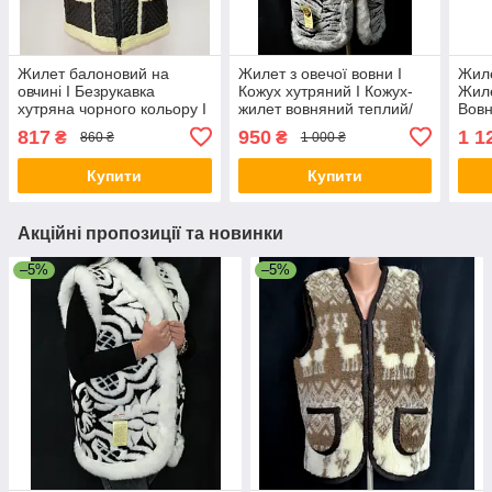
Жилет балоновий на
Жилет з овечої вовни I
Жиле
овчині I Безрукавка
Кожух хутряний I Кожух-
Жиле
хутряна чорного кольору I
жилет вовняний теплий/
Вовн
Жилетка вовняна
817
950
1 1
₴
₴
860 ₴
1 000 ₴
Купити
Купити
Акційні пропозиції та новинки
–5%
–5%