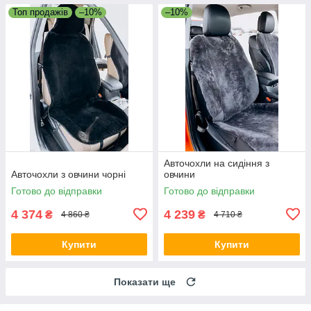
Топ продажів
–10%
–10%
Авточохли на сидіння з
Авточохли з овчини чорні
овчини
Готово до відправки
Готово до відправки
4 374
4 239
₴
₴
4 860 ₴
4 710 ₴
Купити
Купити
Показати ще