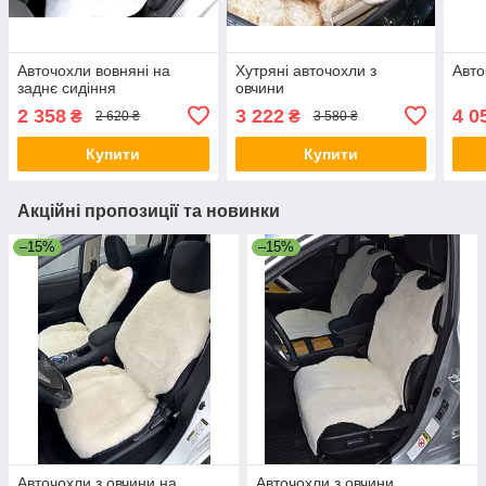
Авточохли вовняні на
Хутряні авточохли з
Авто
заднє сидіння
овчини
2 358
3 222
4 0
₴
₴
2 620 ₴
3 580 ₴
Купити
Купити
Акційні пропозиції та новинки
–15%
–15%
Авточохли з овчини на
Авточохли з овчини