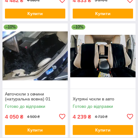
4 482
4 833
₴
₴
4 980 ₴
5 370 ₴
Купити
Купити
–10%
–10%
Авточохли з овчини
(натуральна вовна) 01
Хутряні чохли в авто
Готово до відправки
Готово до відправки
4 050
4 239
₴
₴
4 500 ₴
4 710 ₴
Купити
Купити