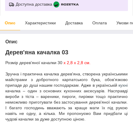
Доступна доставка
Опис
Характеристики
Доставка
Оплата
Умови п
Опис
Дерев'яна качалка 03
Розмір дерев'яної качалки 30
х 2,8 х 2,8 см.
Зручна і практична качалка дерев'яна, створена українськими
майстрами з добротного карпатського бука, обов'язково
припаде до душі нашим господаркам. Адже в українській
кухні
качалка – один з основних кухонних аксесуарів. Насправді
вироби з тіста – вареники, пироги, пиріжки тощо практично
неможливо приготувати без застосування дерев'яної качалки.
І багато господинь вважають за краще мати їх під рукою
навіть не одну, а кілька. Ми пропонуємо Вам придбати ці
чудові качалки за дуже доступною ціною.