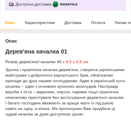
Доступна доставка
Опис
Характеристики
Доставка
Оплата
Умови п
Опис
Дерев'яна качалка 01
Розмір дерев'яної качалки 40
х 4,5 х 4,5 см.
Зручна і практична качалка дерев'яна, створена українськими
майстрами з добротного карпатського бука, обов'язково
припаде до душі нашим господаркам. Адже в українській
кухні
качалка – один з основних кухонних аксесуарів. Насправді
вироби з тіста – вареники, пироги, пиріжки тощо практично
неможливо приготувати без застосування дерев'яної качалки.
І багато господинь вважають за краще мати їх під рукою
навіть не одну, а кілька. Ми пропонуємо Вам придбати ці
чудові качалки за дуже доступною ціною.