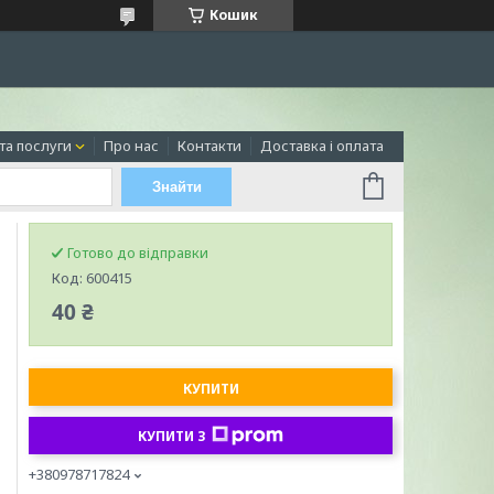
Кошик
та послуги
Про нас
Контакти
Доставка і оплата
Знайти
Готово до відправки
Код:
600415
40 ₴
КУПИТИ
КУПИТИ З
+380978717824