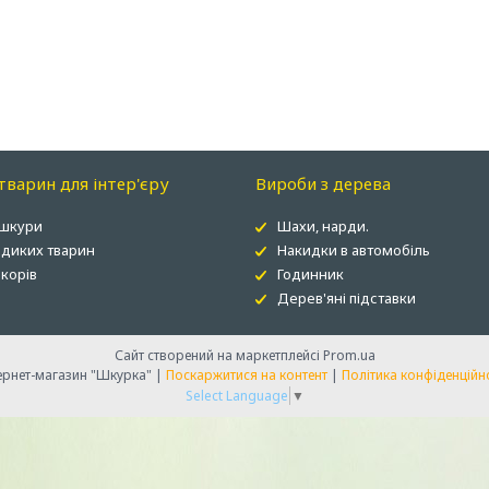
варин для інтер'єру
Вироби з дерева
 шкури
Шахи, нарди.
 диких тварин
Накидки в автомобіль
корів
Годинник
Дерев'яні підставки
Сайт створений на маркетплейсі
Prom.ua
Інтернет-магазин "Шкурка" |
Поскаржитися на контент
|
Політика конфіденційн
Select Language
▼