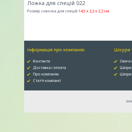
Ложка для спецій 022
Розмір совочка для спецій
14,5 х 2,2 х 2,2 см.
Інформація про компанію
Шкури т
Контакти
Овечі
Доставка і оплата
Шкіри
Про компанію
Шкіри 
Статті компанії