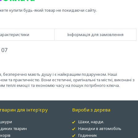
жете купити будь-який товар не покидаючи сайту.
арактеристики
Інформація для замовлення
 07
ів, безперечно мають душу і є найкращим подарунком. Наші
 та практичністю. Вони естетичні, оригінальні та місткі, виконані з
м теплі емоції та економію часу на пошук потрібного ключа.
варин для інтер'єру
Вироби з дерева
 шкури
Шахи, нарди.
 диких тварин
Накидки в автомобіль
корів
Годинник