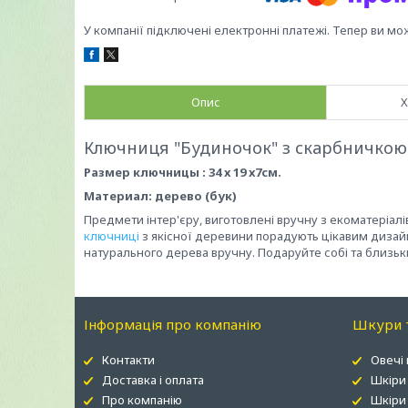
У компанії підключені електронні платежі. Тепер ви мо
Опис
Х
Ключниця "Будиночок" з скарбничкою
Размер ключницы : 34 х 19 х7см.
Материал: дерево (бук)
Предмети інтер'єру, виготовлені вручну з екоматеріал
ключниці
з якісної деревини порадують цікавим дизайном
натурального дерева вручну. Подаруйте собі та близьки
Інформація про компанію
Шкури т
Контакти
Овечі
Доставка і оплата
Шкіри
Про компанію
Шкіри 