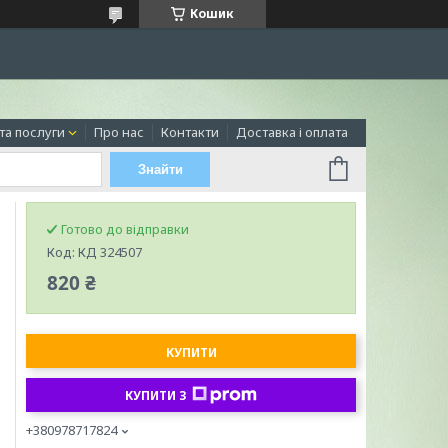
Кошик
та послуги
Про нас
Контакти
Доставка і оплата
Знайти
Готово до відправки
Код:
КД 324507
820 ₴
КУПИТИ
КУПИТИ З
+380978717824